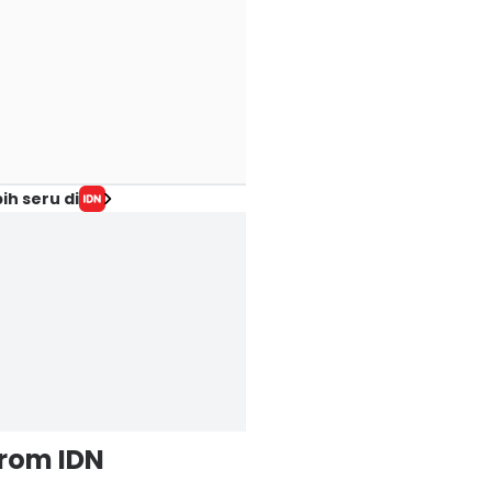
ih seru di
from IDN