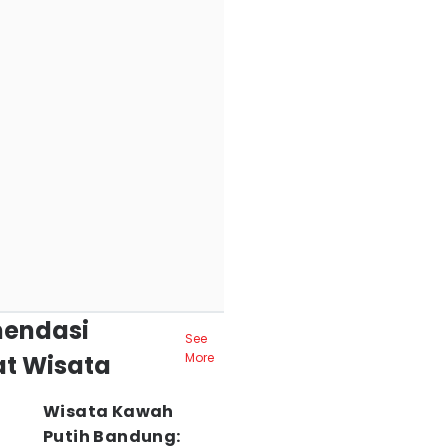
endasi
See
t Wisata
More
Wisata Kawah
Putih Bandung: