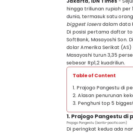
Jakarta, IDN Times
- Sej
hingga triliunan rupiah per
dunia, termasuk satu orang
biggest losers
dalam data R
Di posisi pertama daftar to
SoftBank, Masayoshi Son. D
dolar Amerika Serikat (AS) 
Masayoshi turun 3,35 persen
sebesar Rp1,2 kuadriliun.
Table of Content
1. Prajogo Pangestu di p
2. Alasan penurunan ke
3. Penghuni top 5 biggest
1. Prajogo Pangestu di
Prajogo Pangestu (barito-pacific.com)
Di peringkat kedua ada na