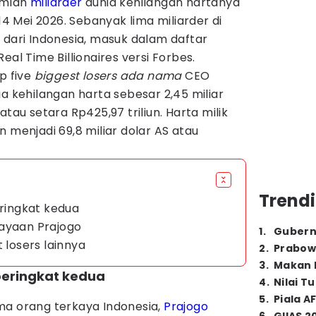
umlah
miliarder
dunia kehilangan hartanya
 14 Mei 2026. Sebanyak lima miliarder di
 dari Indonesia, masuk dalam daftar
eal Time Billionaires versi Forbes.
p five
biggest losers ada nama
CEO
ia kehilangan harta sebesar 2,45 miliar
atau setara Rp425,97 triliun. Harta milik
 menjadi 69,8 miliar dolar AS atau
Trendi
eringkat kedua
kayaan Prajogo
1
.
Gubern
 losers lainnya
2
.
Prabow
3
.
Makan B
 peringkat kedua
4
.
Nilai T
5
.
Piala A
ma orang terkaya Indonesia,
Prajogo