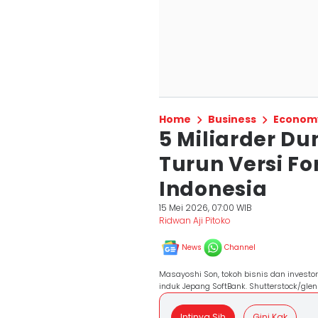
Home
Business
Econom
5 Miliarder D
Turun Versi Fo
Indonesia
15 Mei 2026, 07:00 WIB
Ridwan Aji Pitoko
News
Channel
Masayoshi Son, tokoh bisnis dan investo
induk Jepang SoftBank. Shutterstock/glen
Intinya Sih
Gini Kak