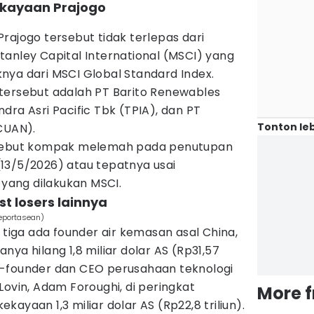
ekayaan Prajogo
rajogo tersebut tidak terlepas dari
anley Capital International (MSCI) yang
nya dari MSCI Global Standard Index.
tersebut adalah PT Barito Renewables
dra Asri Pacific Tbk (TPIA), dan PT
Tonton leb
CUAN).
rsebut kompak melemah pada penutupan
13/5/2026) atau tepatnya usai
g
yang dilakukan MSCI.
st losers lainnya
eportasean)
 tiga ada founder air kemasan asal China,
ya hilang 1,8 miliar dolar AS (Rp31,57
i co-founder dan CEO perusahaan teknologi
Lovin, Adam Foroughi, di peringkat
More 
ayaan 1,3 miliar dolar AS (Rp22,8 triliun).