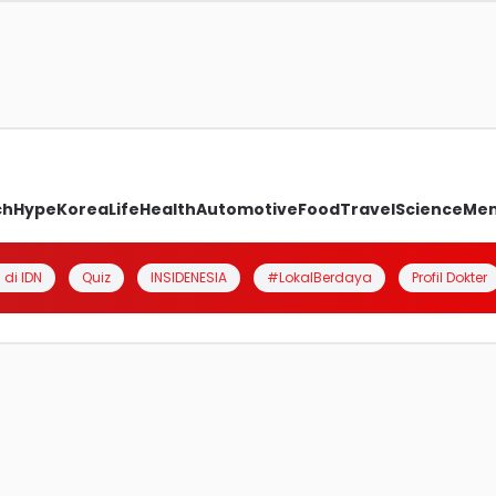
ch
Hype
Korea
Life
Health
Automotive
Food
Travel
Science
Me
 di IDN
Quiz
INSIDENESIA
#LokalBerdaya
Profil Dokter