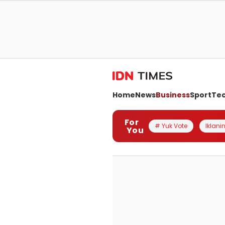
Home
News
Business
Sport
Te
For
# Yuk Vote
Iklanin
You