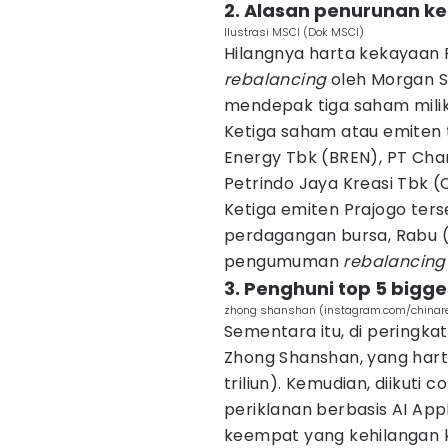
2. Alasan penurunan k
Ilustrasi MSCI (Dok MSCI)
Hilangnya harta kekayaan P
rebalancing
oleh Morgan St
mendepak tiga saham milik
Ketiga saham atau emiten 
Energy Tbk (BREN), PT Chan
Petrindo Jaya Kreasi Tbk (
Ketiga emiten Prajogo te
perdagangan bursa, Rabu (
pengumuman
rebalancin
3. Penghuni top 5 bigge
zhong shanshan (instagram.com/chinar
Sementara itu, di peringkat
Zhong Shanshan, yang hartan
triliun). Kemudian, diikut
periklanan berbasis AI App
keempat yang kehilangan kek