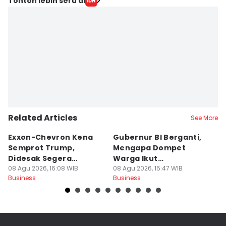
Tonton lebih seru di
Related Articles
See More
Exxon-Chevron Kena
Gubernur BI Berganti,
5
Semprot Trump,
Mengapa Dompet
J
Didesak Segera
Warga Ikut
P
Turunkan Harga BBM
08 Agu 2026, 16:08 WIB
Terpengaruh?
08 Agu 2026, 15:47 WIB
08
Business
Business
Bu