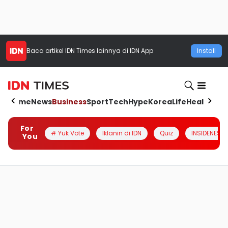
Baca artikel
IDN Times
lainnya di IDN App
Install
Home
News
Business
Sport
Tech
Hype
Korea
Life
Health
Aut
For
# Yuk Vote
Iklanin di IDN
Quiz
INSIDENESIA
You