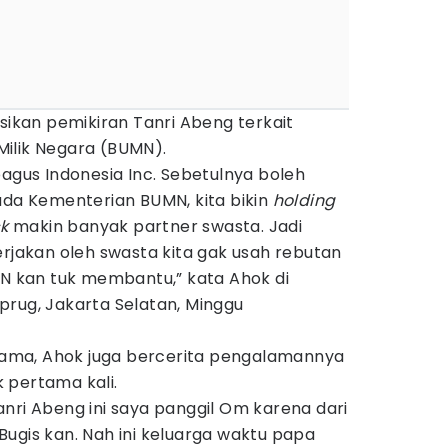
isikan pemikiran Tanri Abeng terkait
ilik Negara (BUMN).
bagus Indonesia Inc. Sebetulnya boleh
ada Kementerian BUMN, kita bikin
holding
k
makin banyak partner swasta. Jadi
erjakan oleh swasta kita gak usah rebutan
MN kan tuk membantu,” kata Ahok di
prug, Jakarta Selatan, Minggu
ma, Ahok juga bercerita pengalamannya
 pertama kali.
nri Abeng ini saya panggil Om karena dari
ugis kan. Nah ini keluarga waktu papa