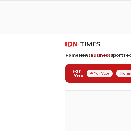
Home
News
Business
Sport
Te
For
# Yuk Vote
Iklanin
You