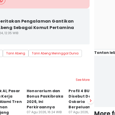
Ceritakan Pengalaman Gantikan
Abeng Sebagai Komut Pertamina
4, 12:35 WIB
Tonton leb
Tanri Abeng
Tanri Abeng Meninggal Dunia
See More
 AI, Pasar
Honorarium dan
Profil 4 BUMN yang
R
 Kerja
Bonus Paskibraka
Disebut Dony
ke
 Alami Tren
2026, Ini
Oskaria
Do
nan
Perkiraannya
Berpeluang IPO
C
More 
jang
07 Agu 2026, 16:24 WIB
07 Agu 2026, 16:18 WIB
07