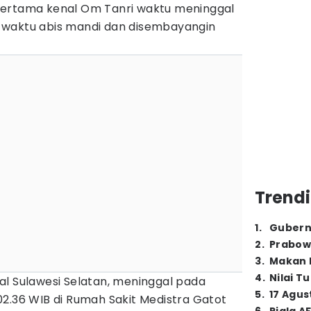
pertama kenal Om Tanri waktu meninggal
 waktu abis mandi dan disembayangin
Trendi
1
.
Gubern
2
.
Prabow
3
.
Makan B
4
.
Nilai T
al Sulawesi Selatan, meninggal pada
5
.
17 Agus
2.36 WIB di Rumah Sakit Medistra Gatot