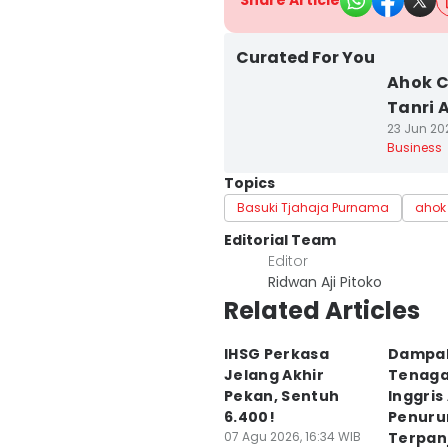
Share Article
Curated For You
Ahok 
Tanri 
23 Jun 202
Business
Topics
Basuki Tjahaja Purnama
ahok
Editorial Team
Editor
Ridwan Aji Pitoko
Related Articles
IHSG Perkasa
Dampak
Jelang Akhir
Tenaga
Pekan, Sentuh
Inggris
6.400!
Penuru
07 Agu 2026, 16:34 WIB
Terpan