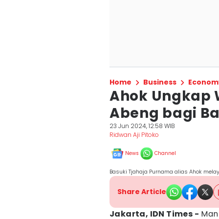
Home
Business
Econom
Ahok Ungkap W
Abeng bagi Ba
23 Jun 2024, 12:58 WIB
Ridwan Aji Pitoko
News
Channel
Basuki Tjahaja Purnama alias Ahok melay
Share Article
Jakarta, IDN Times -
Mant