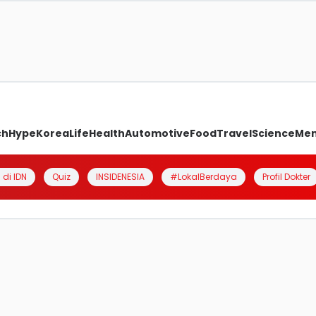
ch
Hype
Korea
Life
Health
Automotive
Food
Travel
Science
Me
 di IDN
Quiz
INSIDENESIA
#LokalBerdaya
Profil Dokter