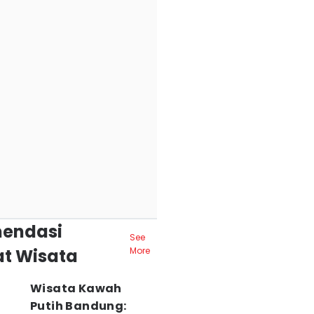
endasi
See
t Wisata
More
Wisata Kawah
Putih Bandung: