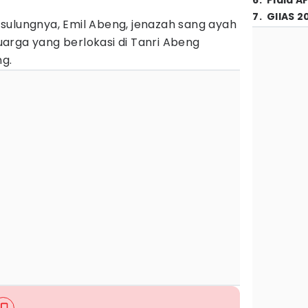
6
.
Piala A
7
.
GIIAS 2
sulungnya, Emil Abeng, jenazah sang ayah
arga yang berlokasi di Tanri Abeng
ng.