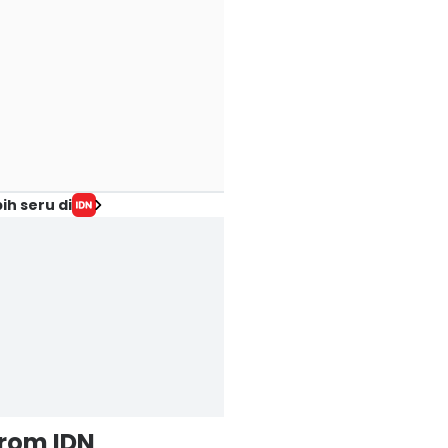
ih seru di
from IDN