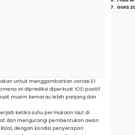
6
.
Piala A
7
.
GIIAS 2
igunakan untuk menggambarkan variasi El
mena ini diprediksi diperkuat IOD positif
uat musim kemarau lebih panjang dan
erjadi ketika suhu permukaan laut di
gat dan mengurangi pembentukan awan
t Rizal, dengan kondisi penyerapan