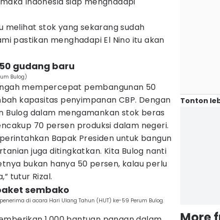
, maka Indonesia siap menghadapi
au melihat stok yang sekarang sudah
kami pastikan menghadapi El Nino itu akan
 50 gudang baru
rum Bulog)
 tengah mempercepat pembangunan 50
mbah kapasitas penyimpanan CBP. Dengan
Tonton leb
ran Bulog dalam mengamankan stok beras
encakup 70 persen produksi dalam negeri.
diperintahkan Bapak Presiden untuk bangun
anian juga ditingkatkan. Kita Bulog nanti
etnya bukan hanya 50 persen, kalau perlu
” tutur Rizal.
 paket sembako
enerima di acara Hari Ulang Tahun (HUT) ke-59 Perum Bulog.
More 
memberikan 1.000 bantuan pangan dalam