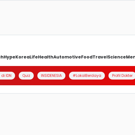
ch
Hype
Korea
Life
Health
Automotive
Food
Travel
Science
Me
 di IDN
Quiz
INSIDENESIA
#LokalBerdaya
Profil Dokter