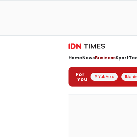
Home
News
Business
Sport
Te
For
# Yuk Vote
Iklanin
You