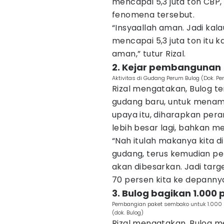
mencapai 5,3 juta ton CBP
fenomena tersebut.
“Insyaallah aman. Jadi kal
mencapai 5,3 juta ton itu 
aman,” tutur Rizal.
2. Kejar pembangunan
Aktivitas di Gudang Perum Bulog (Dok. Pe
Rizal mengatakan, Bulog
gudang baru, untuk mena
upaya itu, diharapkan pe
lebih besar lagi, bahkan m
“Nah itulah makanya kita 
gudang, terus kemudian pert
akan dibesarkan. Jadi targ
70 persen kita ke depannya,
3. Bulog bagikan 1.000
Pembangian paket sembako untuk 1.000 p
(dok. Bulog)
Rizal mengatakan, Bulog 