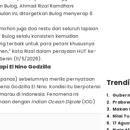
m Bulog, Ahmad Rizal Ramdhani
ulan ini, ditargetkan Bulog menyerap 6
mohon juga doa restu dari seluruh lapisan
 Bulog selalu konsisten kemudian
g terbaik untuk para petani khususnya
en,” kata Rizal dalam perayaan HUT ke-
Senin (11/5/2026).
pi El Nino Godzilla
apanas) sebelumnya merilis pernyataan
Trendi
na Godzilla El Nino. Kondisi itu berpotensi
rau di Indonesia. Fenomena ini
1
.
Gubern
samaan dengan
Indian Ocean Dipole
(IOD)
2
.
Prabow
3
.
Makan B
4
.
Nilai T
5
.
17 Agus