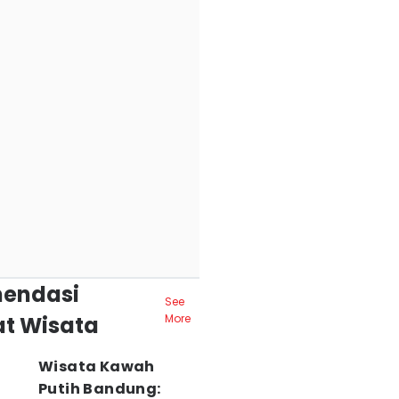
endasi
See
t Wisata
More
Wisata Kawah
Putih Bandung: