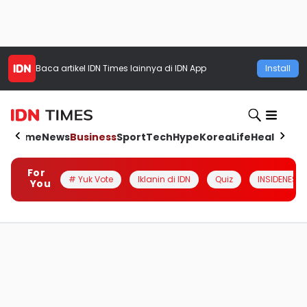
Baca artikel
IDN Times
lainnya di IDN App
Install
Home
News
Business
Sport
Tech
Hype
Korea
Life
Health
Aut
For
# Yuk Vote
Iklanin di IDN
Quiz
INSIDENESIA
You