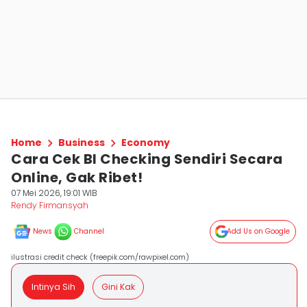
Home
Business
Economy
Cara Cek BI Checking Sendiri Secara
Online, Gak Ribet!
07 Mei 2026, 19:01 WIB
Rendy Firmansyah
News
Channel
Add Us on Google
ilustrasi credit check (freepik.com/rawpixel.com)
Intinya Sih
Gini Kak