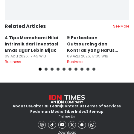
Related Articles
See More
4 Tips Memahami Nilai
9 Perbedaan
5 
Intrinsik dari Investasi
Outsourcing dan
D
Emas agar Lebih Bijak
Kontrak yang Harus
M
09 Agu 2026, 17:45 WIB
Kamu Tahu
09 Agu 2026, 17:05 WIB
B
09
Business
Business
Bu
About Us
Editorial Team
Contact Us
Terms of Services
Pedoman Media Siber
Index
Sitemap
Follow Us
Download