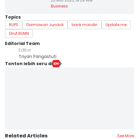
25 Mar 2025, 19:29 WIB
Business
Topics
RUPS
Darmawan Junaidi
bank mandiri
Update me
Dirut BUMN
Editorial Team
Editor
Triyan Pangastuti
Tonton lebih seru di
Related Articles
See More