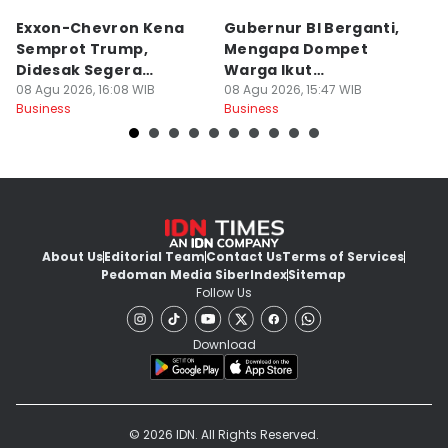
Exxon-Chevron Kena
Gubernur BI Berganti,
5
Semprot Trump,
Mengapa Dompet
J
Didesak Segera
Warga Ikut
P
Turunkan Harga BBM
08 Agu 2026, 16:08 WIB
Terpengaruh?
08 Agu 2026, 15:47 WIB
08
Business
Business
Bu
About Us
Editorial Team
Contact Us
Terms of Services
Pedoman Media Siber
Index
Sitemap
Follow Us
Download
© 2026 IDN. All Rights Reserved.