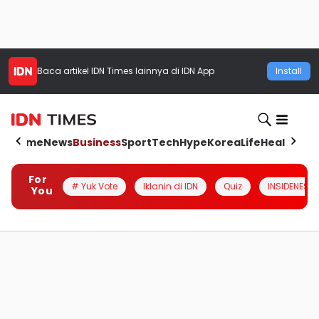
Baca artikel
IDN Times
lainnya di IDN App
Install
Home
News
Business
Sport
Tech
Hype
Korea
Life
Health
Aut
For
# Yuk Vote
Iklanin di IDN
Quiz
INSIDENESIA
You