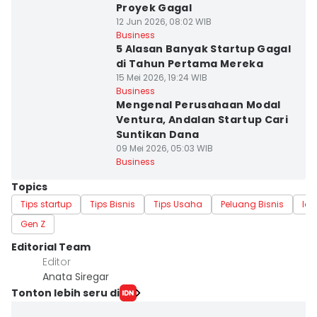
Proyek Gagal
12 Jun 2026, 08:02 WIB
Business
5 Alasan Banyak Startup Gagal
di Tahun Pertama Mereka
15 Mei 2026, 19:24 WIB
Business
Mengenal Perusahaan Modal
Ventura, Andalan Startup Cari
Suntikan Dana
09 Mei 2026, 05:03 WIB
Business
Topics
Tips startup
Tips Bisnis
Tips Usaha
Peluang Bisnis
Ide
Gen Z
Editorial Team
Editor
Anata Siregar
Tonton lebih seru di