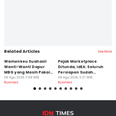
Related Articles
See More
Wamenkeu Suahasil
Pajak Marketplace
B
Wanti-Wanti Dapur
Ditunda, idEA: Seluruh
Ha
MBG yang Masih Pakai
Persiapan Sudah
d
LPG Subsidi
06 Agu 2026, 11:58 WIB
Rampung
06 Agu 2026, 11:27 WIB
E
06
Business
Business
Bu