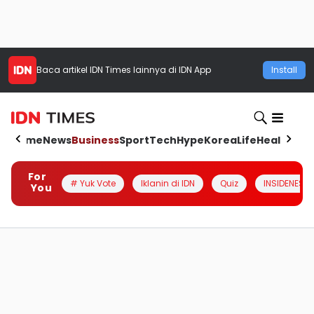
Baca artikel
IDN Times
lainnya di IDN App
Install
Home
News
Business
Sport
Tech
Hype
Korea
Life
Health
Aut
For
# Yuk Vote
Iklanin di IDN
Quiz
INSIDENESIA
You