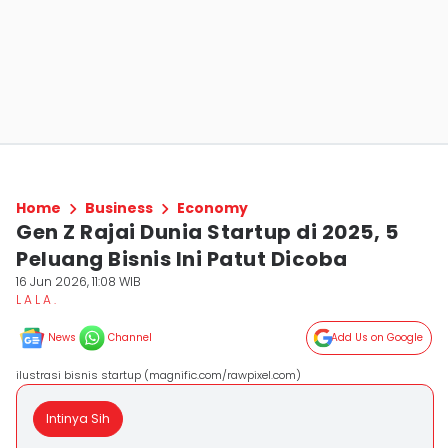
Home
Business
Economy
Gen Z Rajai Dunia Startup di 2025, 5
Peluang Bisnis Ini Patut Dicoba
16 Jun 2026, 11:08 WIB
L A L A .
News
Channel
Add Us on Google
ilustrasi bisnis startup (magnific.com/rawpixel.com)
Intinya Sih