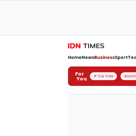
Home
News
Business
Sport
Te
For
# Yuk Vote
Iklanin
You