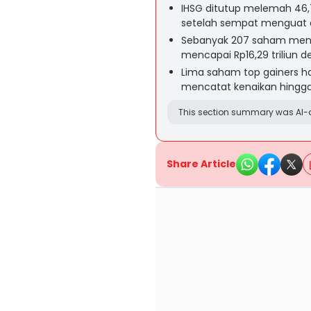
IHSG ditutup melemah 46,7
setelah sempat menguat d
Sebanyak 207 saham meng
mencapai Rp16,29 triliun d
Lima saham top gainers hari
mencatat kenaikan hingga 
This section summary was AI-a
Share Article