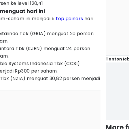
en ke level 120,41
enguat hari ini
m-saham ini menjadi 5
top gainers
hari
pitalindo Tbk (GRIA) menguat 20 persen
ham.
santara Tbk (KJEN) menguat 24 persen
ham.
Tonton leb
le Systems Indonesia Tbk (CCSI)
njadi Rp300 per saham.
 Tbk (NZIA) menguat 30,82 persen menjadi
More 