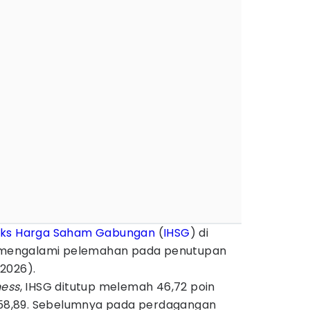
eks Harga Saham Gabungan
(
IHSG
) di
I) mengalami pelemahan pada penutupan
2026).
ness
, IHSG ditutup melemah 46,72 poin
.858,89. Sebelumnya pada perdagangan