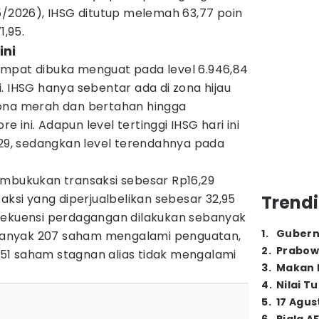
5/2026), IHSG ditutup melemah 63,77 poin
1,95.
ini
mpat dibuka menguat pada level 6.946,84
. IHSG hanya sebentar ada di zona hijau
zona merah dan bertahan hingga
ini. Adapun level tertinggi IHSG hari ini
,29, sedangkan level terendahnya pada
embukukan transaksi sebesar Rp16,29
aksi yang diperjualbelikan sebesar 32,95
Trendi
rekuensi perdagangan dilakukan sebanyak
1
.
Gubern
sebanyak 207 saham mengalami penguatan,
2
.
Prabow
51 saham stagnan alias tidak mengalami
3
.
Makan B
4
.
Nilai T
5
.
17 Agus