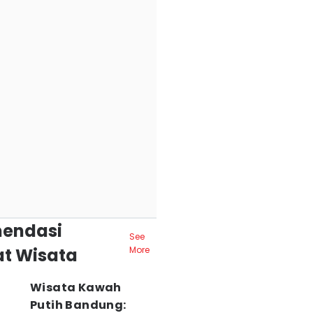
endasi
See
t Wisata
More
Wisata Kawah
Putih Bandung: