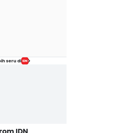
ih seru di
from IDN