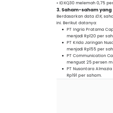
• IDXQ30 melemah 0,75 pers
3. Saham-saham yang m
Berdasarkan data
IDX,
saha
ini. Berikut datanya:
PT Ingria Pratama Ca
menjadi Rp120 per sa
PT Krida Jaringan Nu
menjadi Rp155 per sa
PT Communication Cab
menguat 25 persen me
PT Nusantara Almazia
Rp191 per saham.