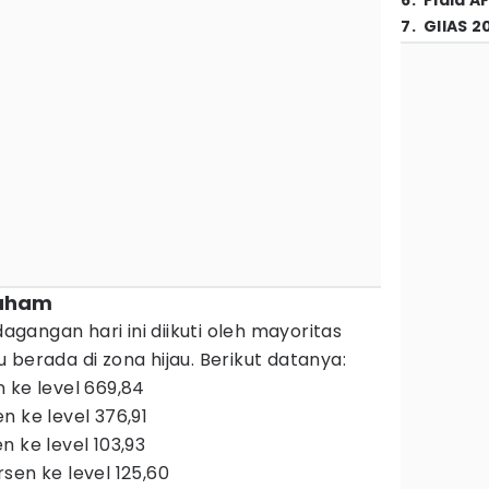
6
.
Piala A
7
.
GIIAS 2
saham
angan hari ini diikuti oleh mayoritas
 berada di zona hijau. Berikut datanya:
 ke level 669,84
n ke level 376,91
n ke level 103,93
sen ke level 125,60