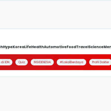
ch
Hype
Korea
Life
Health
Automotive
Food
Travel
Science
Me
 di IDN
Quiz
INSIDENESIA
#LokalBerdaya
Profil Dokter