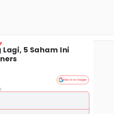
y
Lagi, 5 Saham Ini
ners
Add Us on Google
)