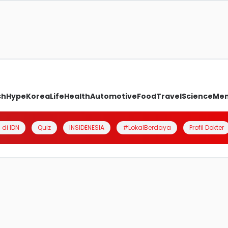
ch
Hype
Korea
Life
Health
Automotive
Food
Travel
Science
Me
 di IDN
Quiz
INSIDENESIA
#LokalBerdaya
Profil Dokter