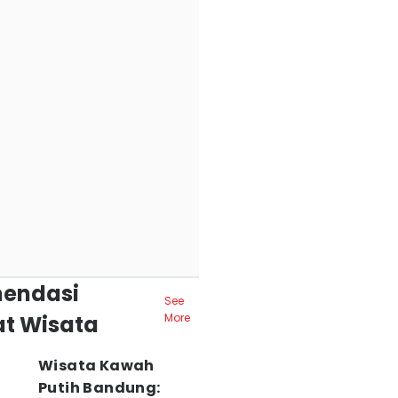
endasi
See
t Wisata
More
Wisata Kawah
Putih Bandung: