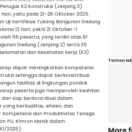
antren Al Khoziny, Sidoarjo, Jawa Timur. (Dok. BNPB)
i Petugas K3 Konstruksi (Jenjang 3)
hari, yaitu pada 21–26 Oktober 2025.
an Uji Sertifikasi Tukang Bangunan Gedung
lama 12 hari, yakni 21 Oktober–1
oleh 116 peserta, yang terdiri atas 81
gunan Gedung (Jenjang 2) serta 35
selamatan dan Kesehatan Kerja (K3)
Tonton leb
a harap dapat meningkatkan kompetensi
truksi sehingga dapat berkonstribusi
gun fasilitas di lingkungan pondok
a harap peserta juga memperoleh keahlian
l dan siap berkontribusi dalam
yang berkualitas, efisien, dan
ur Kompetensi dan Produktivitas Tenaga
ian PU, Kimron Manik dalam
10/2025).
More 