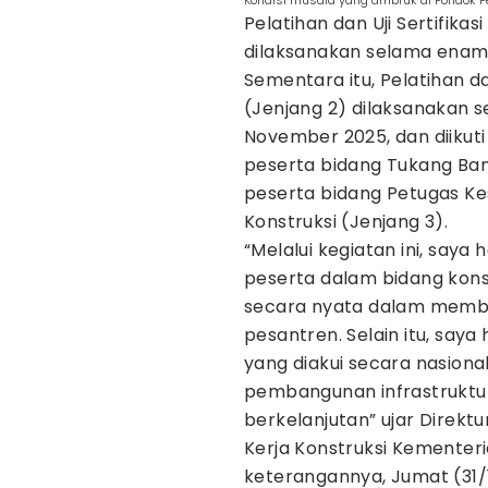
Kondisi musala yang ambruk di Pondok Pes
Pelatihan dan Uji Sertifikas
dilaksanakan selama enam 
Sementara itu, Pelatihan d
(Jenjang 2) dilaksanakan se
November 2025, dan diikuti 
peserta bidang Tukang Ban
peserta bidang Petugas Ke
Konstruksi (Jenjang 3).
“Melalui kegiatan ini, say
peserta dalam bidang kons
secara nyata dalam memban
pesantren. Selain itu, say
yang diakui secara nasiona
pembangunan infrastruktur 
berkelanjutan” ujar Direkt
Kerja Konstruksi Kementer
keterangannya, Jumat (31/