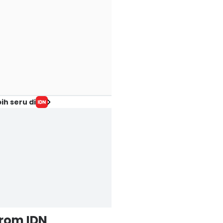
ih seru di
from IDN