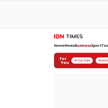
Home
News
Business
Sport
Te
For
# Yuk Vote
Iklanin
You