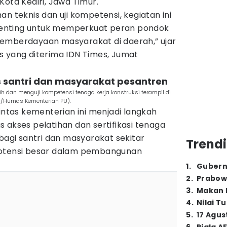
Kota Kediri, Jawa Timur.
n teknis dan uji kompetensi, kegiatan ini
enting untuk memperkuat peran pondok
emberdayaan masyarakat di daerah,” ujar
s yang diterima IDN Times, Jumat
s santri dan masyarakat pesantren
 dan menguji kompetensi tenaga kerja konstruksi terampil di
Dok/Humas Kementerian PU).
lintas kementerian ini menjadi langkah
 akses pelatihan dan sertifikasi tenaga
 bagi santri dan masyarakat sekitar
Trendi
potensi besar dalam pembangunan
1
.
Gubern
2
.
Prabow
3
.
Makan B
4
.
Nilai T
5
.
17 Agus