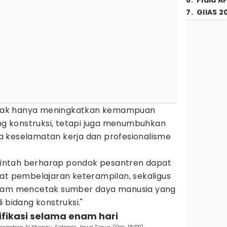
6
.
Piala A
7
.
GIIAS 2
 tidak hanya meningkatkan kemampuan
ang konstruksi, tetapi juga menumbuhkan
 keselamatan kerja dan profesionalisme
merintah berharap pondok pesantren dapat
sat pembelajaran keterampilan, sekaligus
alam mencetak sumber daya manusia yang
 bidang konstruksi."
tifikasi selama enam hari