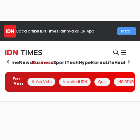
Baca artikel
IDN Times
lainnya di IDN App
Install
Home
News
Business
Sport
Tech
Hype
Korea
Life
Health
Aut
For
# Yuk Vote
Iklanin di IDN
Quiz
INSIDENESIA
You