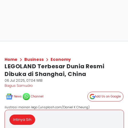
Home
Business
Economy
LEGOLAND Terbesar Dunia Resmi
Dibuka di Shanghai, China
06 Jul 2025, 07:04 WIB
Bagus Samudro
News
Channel
Add Us on Google
ilustrasi mainan lego (unsplash.com/Daniel K Cheung)
Intinya Sih