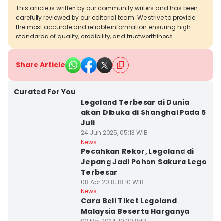
This article is written by our community writers and has been
carefully reviewed by our editorial team. We strive to provide
the most accurate and reliable information, ensuring high
standards of quality, credibility, and trustworthiness.
Share Article
Curated For You
Legoland Terbesar di Dunia
akan Dibuka di Shanghai Pada 5
Juli
24 Jun 2025, 05:13 WIB
News
Pecahkan Rekor, Legoland di
Jepang Jadi Pohon Sakura Lego
Terbesar
08 Apr 2018, 18:10 WIB
News
Cara Beli Tiket Legoland
Malaysia Beserta Harganya
03 Mei 2024, 19:20 WIB