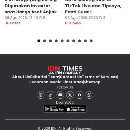
Digunakan Investor
TikTok Live dan Tipsnya,
T
saat Harga Aset Anjlok
Pasti Cuan!
V
08 Agu 2026, 23:45 WIB
08 Agu 2026, 23:30 WIB
08
Business
Business
Bu
About Us
Editorial Team
Contact Us
Terms of Services
Pedoman Media Siber
Index
Sitemap
Follow Us
Download
© 2026 IDN. All Rights Reserved.