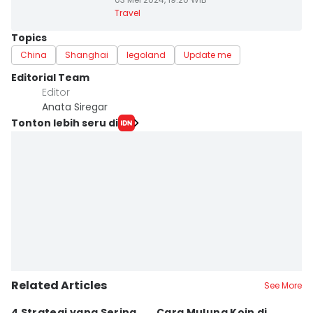
Travel
Topics
China
Shanghai
legoland
Update me
Editorial Team
Editor
Anata Siregar
Tonton lebih seru di
Related Articles
See More
4 Strategi yang Sering
Cara Mulung Koin di
A