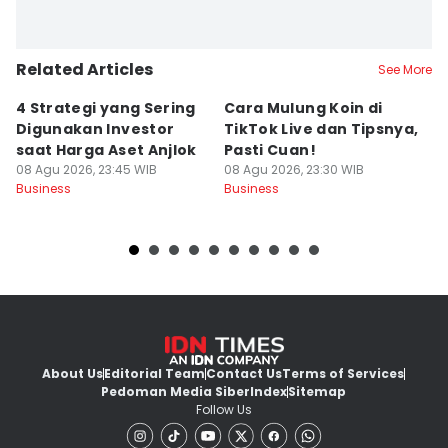
Related Articles
See More
4 Strategi yang Sering
Cara Mulung Koin di
A
Digunakan Investor
TikTok Live dan Tipsnya,
T
saat Harga Aset Anjlok
Pasti Cuan!
V
08 Agu 2026, 23:45 WIB
08 Agu 2026, 23:30 WIB
08
Business
Business
Bu
About Us
Editorial Team
Contact Us
Terms of Services
Pedoman Media Siber
Index
Sitemap
Follow Us