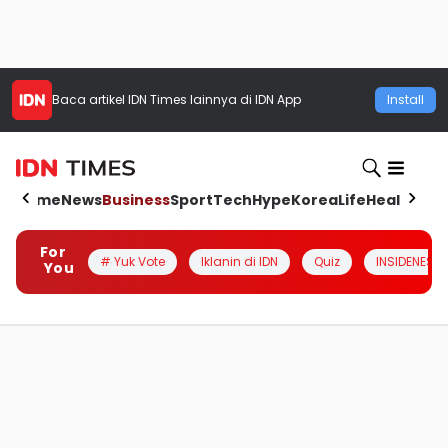
Baca artikel
IDN Times
lainnya di IDN App
Install
Home
News
Business
Sport
Tech
Hype
Korea
Life
Health
Aut
For
# Yuk Vote
Iklanin di IDN
Quiz
INSIDENESIA
You