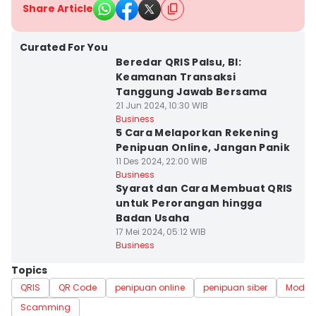
Share Article
Curated For You
Beredar QRIS Palsu, BI:
Keamanan Transaksi
Tanggung Jawab Bersama
21 Jun 2024, 10:30 WIB
Business
5 Cara Melaporkan Rekening
Penipuan Online, Jangan Panik
11 Des 2024, 22:00 WIB
Business
Syarat dan Cara Membuat QRIS
untuk Perorangan hingga
Badan Usaha
17 Mei 2024, 05:12 WIB
Business
Topics
QRIS
QR Code
penipuan online
penipuan siber
Modus
Scamming