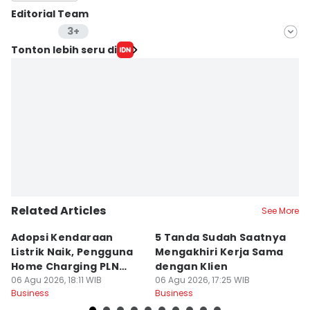
Editorial Team
3+
Editor
Tonton lebih seru di
Yogama Wisnu Oktyandito
Editor
Jujuk Ernawati
Editor
Yunisda Dwi Saputri
Related Articles
See More
Adopsi Kendaraan
5 Tanda Sudah Saatnya
D
Listrik Naik, Pengguna
Mengakhiri Kerja Sama
P
Home Charging PLN
dengan Klien
B
Capai 92 Ribu
06 Agu 2026, 18:11 WIB
06 Agu 2026, 17:25 WIB
06
Business
Business
Bu