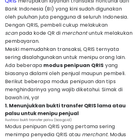
QRIS
merupakan layanan transaksi nontunai dari
Bank Indonesia (BI) yang kini sudah digunakan
oleh puluhan juta pengguna di seluruh Indonesia.
Dengan QRIS, pembeli cukup melakukan
scan
pada kode QR di
merchant
untuk melakukan
pembayaran.
Meski memudahkan transaksi, QRIS ternyata
sering disalahgunakan untuk menipu orang lain.
Ada beberapa
modus penipuan QRIS
yang
biasanya dialami oleh penjual maupun pembeli.
Berikut beberapa modus penipuan dan tips
menghindarinya yang wajib diketahui. Simak di
bawah ini, ya!
1. Menunjukkan bukti transfer QRIS lama atau
palsu untuk menipu penjual
Ilustrasi bukti transfer palsu (bca.go.id)
Modus penipuan QRIS yang pertama sering
menimpa penyedia QRIS atau
merchant.
Modus