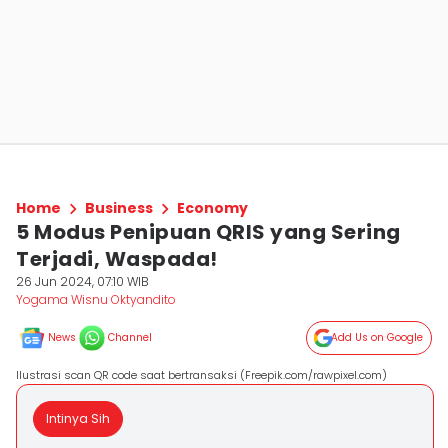
Home
Business
Economy
5 Modus Penipuan QRIS yang Sering
Terjadi, Waspada!
26 Jun 2024, 07:10 WIB
Yogama Wisnu Oktyandito
News
Channel
Add Us on Google
Ilustrasi scan QR code saat bertransaksi (Freepik.com/rawpixel.com)
Intinya Sih