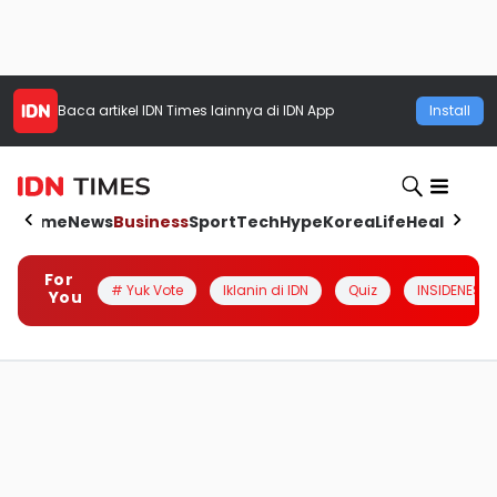
Baca artikel
IDN Times
lainnya di IDN App
Install
Home
News
Business
Sport
Tech
Hype
Korea
Life
Health
Aut
For
# Yuk Vote
Iklanin di IDN
Quiz
INSIDENESIA
You