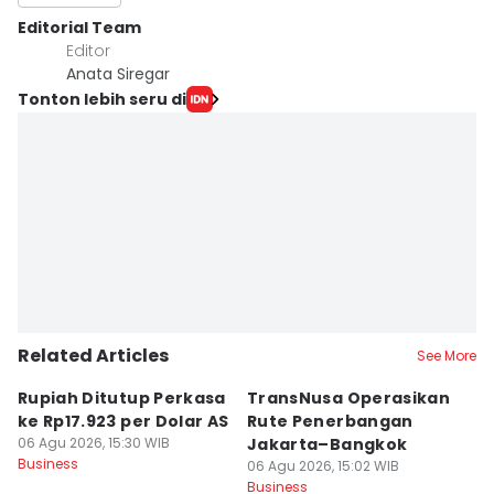
Editorial Team
Editor
Anata Siregar
Tonton lebih seru di
Related Articles
See More
Rupiah Ditutup Perkasa
TransNusa Operasikan
4
ke Rp17.923 per Dolar AS
Rute Penerbangan
M
06 Agu 2026, 15:30 WIB
Jakarta–Bangkok
U
Business
06 Agu 2026, 15:02 WIB
P
06
Business
Bu