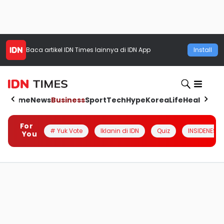
Baca artikel
IDN Times
lainnya di IDN App
Install
Home
News
Business
Sport
Tech
Hype
Korea
Life
Health
Aut
For
# Yuk Vote
Iklanin di IDN
Quiz
INSIDENESIA
You