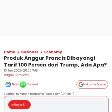
Home
Business
Economy
Produk Anggur Prancis Dibayangi
Tarif 100 Persen dari Trump, Ada Apa?
16 Jun 2026, 20:05 WIB
Bagus Samudro
News
Channel
Add Us on Google
ilustrasi minuman beralkohol (pexels.com/Chrish F)
Intinya Sih