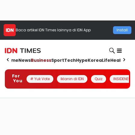
Baca artikel
IDN Times
lainnya di IDN App
Install
Home
News
Business
Sport
Tech
Hype
Korea
Life
Health
Aut
For
# Yuk Vote
Iklanin di IDN
Quiz
INSIDENESIA
You