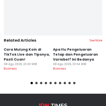
Related Articles
See More
Cara Mulung Koin di
Apa Itu Pengeluaran
4
TikTok Live dan Tipsnya,
Tetap dan Pengeluaran
D
Pasti Cuan!
Variabel? Ini Bedanya
s
08 Agu 2026, 23:30 WIB
08 Agu 2026, 23:04 WIB
08
Business
Business
Bu