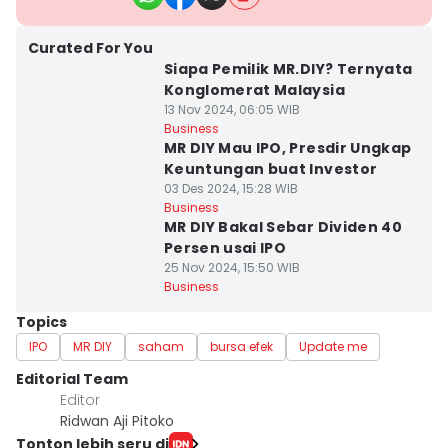
Curated For You
Siapa Pemilik MR.DIY? Ternyata
Konglomerat Malaysia
13 Nov 2024, 06:05 WIB
Business
MR DIY Mau IPO, Presdir Ungkap
Keuntungan buat Investor
03 Des 2024, 15:28 WIB
Business
MR DIY Bakal Sebar Dividen 40
Persen usai IPO
25 Nov 2024, 15:50 WIB
Business
Topics
IPO
MR DIY
saham
bursa efek
Update me
Editorial Team
Editor
Ridwan Aji Pitoko
Tonton lebih seru di