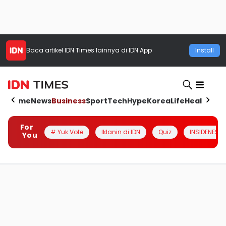
Baca artikel
IDN Times
lainnya di IDN App
Install
Home
News
Business
Sport
Tech
Hype
Korea
Life
Health
Aut
For
# Yuk Vote
Iklanin di IDN
Quiz
INSIDENESIA
You