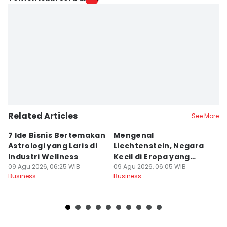
Related Articles
See More
7 Ide Bisnis Bertemakan
Mengenal
9
Astrologi yang Laris di
Liechtenstein, Negara
B
Industri Wellness
Kecil di Eropa yang
a
09 Agu 2026, 06:25 WIB
Bebas Utang
09 Agu 2026, 06:05 WIB
09
Business
Business
Bu