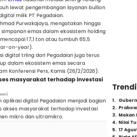
empuh lewat pengembangan layanan bullion
igital milik PT Pegadaian.
, Akhmad Purwakajaya, mengatakan hingga
l simpanan emas dalam ekosistem holding
 mencapai 17,1 ton atau tumbuh 65,5
ear-on-year).
i digital triing dari Pegadaian juga terus
oup dalam ekosistem emas secara
am Konferensi Pers, Kamis (26/2/2026).
kses masyarakat terhadap investasi
Trendi
aian)
 aplikasi digital Pegadaian menjadi bagian
1
.
Gubern
2
.
Prabow
 akses masyarakat terhadap investasi
3
.
Makan B
en mikro dan ultramikro.
4
.
Nilai T
5
.
17 Agus