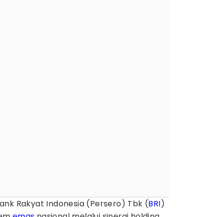
ank Rakyat Indonesia (Persero) Tbk (
BRI
)
tem
emas
nasional melalui sinergi holding