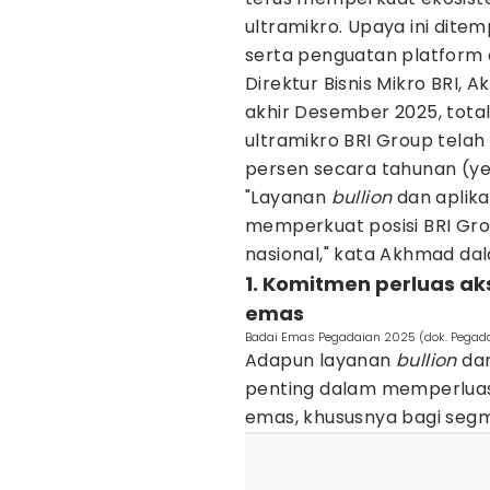
ultramikro. Upaya ini dit
serta penguatan platform d
Direktur Bisnis Mikro BRI
akhir Desember 2025, tota
ultramikro BRI Group telah
persen secara tahunan (y
"Layanan
bullion
dan aplikas
memperkuat posisi BRI Gr
nasional," kata Akhmad dal
1. Komitmen perluas a
emas
Badai Emas Pegadaian 2025 (dok. Pegad
Adapun layanan
bullion
dan
penting dalam memperluas
emas, khususnya bagi segm