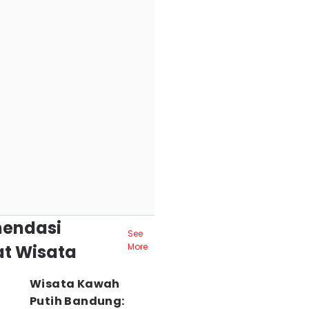
endasi
See
t Wisata
More
Wisata Kawah
Putih Bandung: