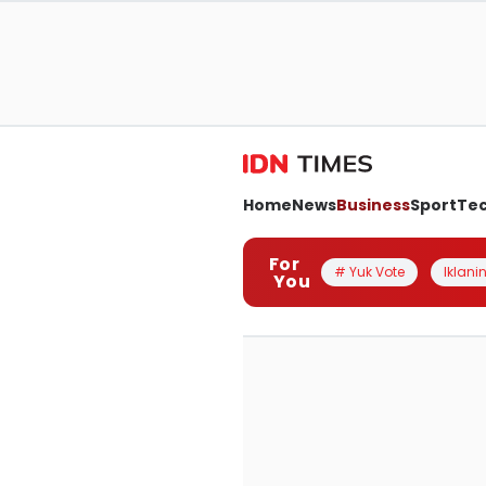
Home
News
Business
Sport
Te
For
# Yuk Vote
Iklanin
You