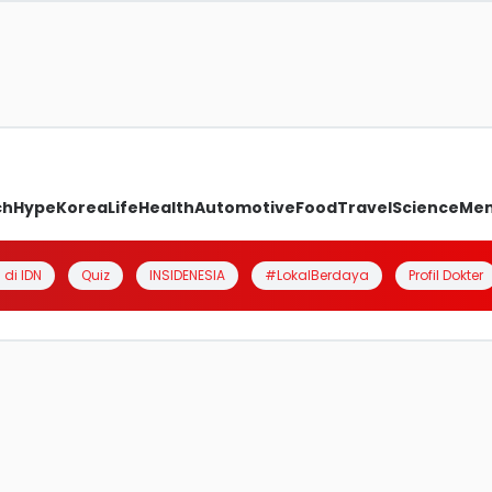
ch
Hype
Korea
Life
Health
Automotive
Food
Travel
Science
Me
 di IDN
Quiz
INSIDENESIA
#LokalBerdaya
Profil Dokter