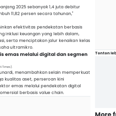
njang 2025 sebanyak 1,4 juta debitur
umbuh 11,82 persen secara tahunan,"
minkan efektivitas pendekatan berbasis
 inklusi keuangan yang lebih dalam,
asi, serta menciptakan jalur kenaikan kelas
saha ultramikro.
Tonton leb
is emas melalui digital dan segmen
N Times).
 Gunardi, menambahkan selain memperkuat
a kualitas aset, perseroan kini
ktor emas melalui pendekatan digital
mersial berbasis value chain.
More 