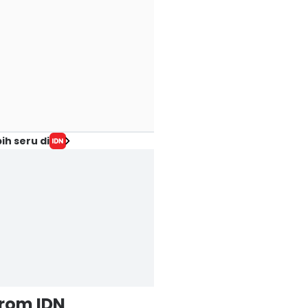
ih seru di
from IDN