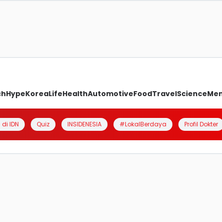
ch
Hype
Korea
Life
Health
Automotive
Food
Travel
Science
Me
 di IDN
Quiz
INSIDENESIA
#LokalBerdaya
Profil Dokter