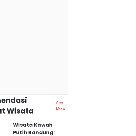
endasi
See
t Wisata
More
Wisata Kawah
Putih Bandung: