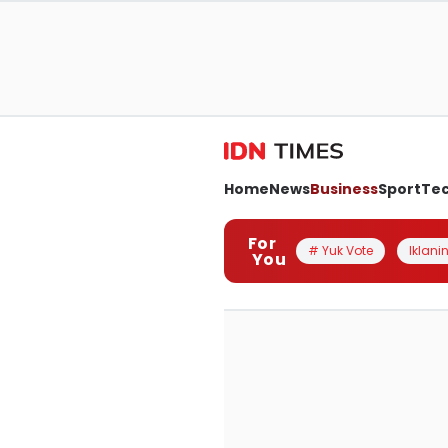
Home
News
Business
Sport
Te
For
# Yuk Vote
Iklanin
You