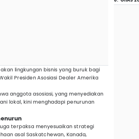
6
.
GIIAS 2
takan lingkungan bisnis yang buruk bagi
Wakil Presiden Asosiasi Dealer Amerika
a anggota asosiasi, yang menyediakan
ani lokal, kini menghadapi penurunan
menurun
juga terpaksa menyesuaikan strategi
ahaan asal Saskatchewan, Kanada,