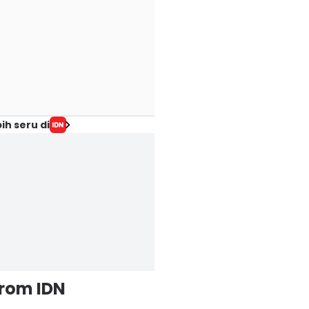
ih seru di
from IDN