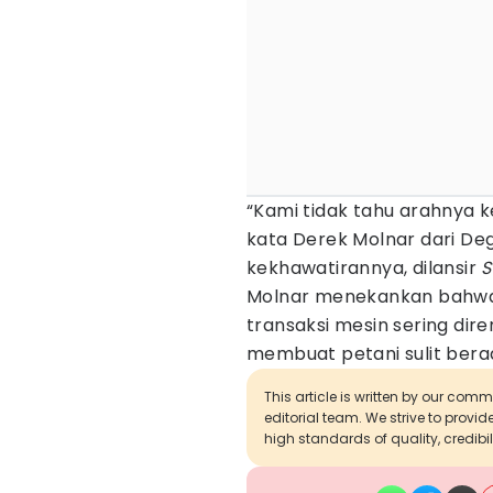
“Kami tidak tahu arahnya k
kata Derek Molnar dari D
kekhawatirannya, dilansir
S
Molnar menekankan bahwa ris
transaksi mesin sering di
membuat petani sulit bera
This article is written by our com
editorial team. We strive to provi
high standards of quality, credibil