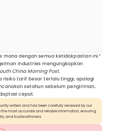
e mana dengan semua ketidakpastian ini.”
egelman Industries mengungkapkan
outh China Morning Post.
iko tarif besar terlalu tinggi, apalagi
rencanakan setahun sebelum pengiriman,
daptasi cepat.
munity writers and has been carefully reviewed by our
de the most accurate and reliable information, ensuring
ity, and trustworthiness.