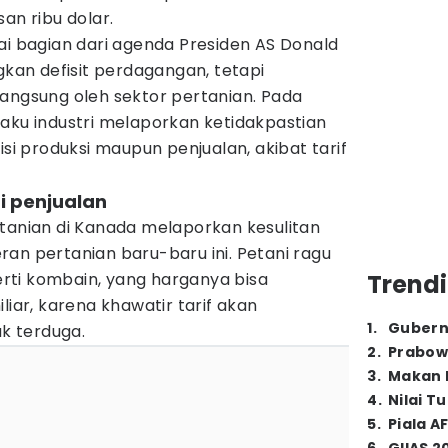
an ribu dolar.
ai bagian dari agenda Presiden AS Donald
an defisit perdagangan, tetapi
langsung oleh sektor pertanian. Pada
aku industri melaporkan ketidakpastian
isi produksi maupun penjualan, akibat tarif
i penjualan
rtanian di Kanada melaporkan kesulitan
an pertanian baru-baru ini. Petani ragu
ti kombain, yang harganya bisa
Trendi
liar, karena khawatir tarif akan
1
.
Gubern
k terduga.
2
.
Prabow
3
.
Makan B
4
.
Nilai T
5
.
Piala A