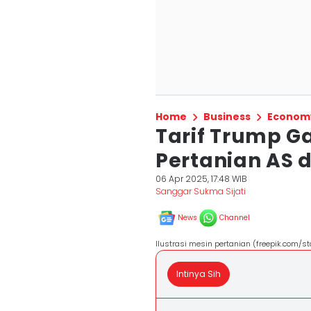
Home
Business
Econom
Tarif Trump G
Pertanian AS 
06 Apr 2025, 17:48 WIB
Sanggar Sukma Sijati
News
Channel
Ilustrasi mesin pertanian (freepik.com/st
Intinya Sih