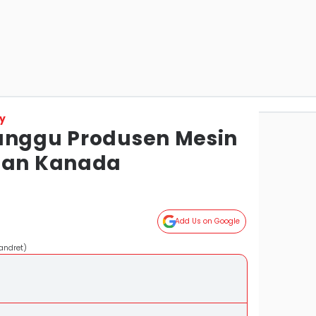
y
anggu Produsen Mesin
dan Kanada
Add Us on Google
andret)