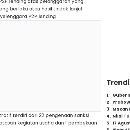
P2P lending atas pelanggaran yang
ng berlaku atau hasil tindak lanjut
elenggara P2P lending.
Trendi
1
.
Gubern
2
.
Prabow
3
.
Makan B
atif terdiri dari 22 pengenaan sanksi
4
.
Nilai T
mbatasan kegiatan usaha dan 1 pembekuan
5
.
17 Agus