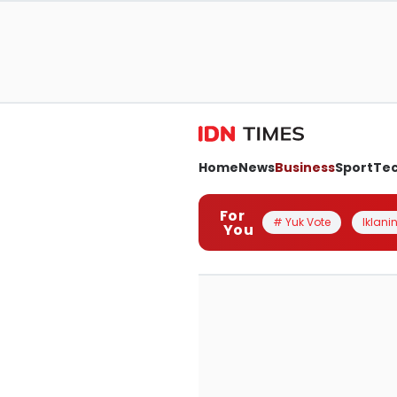
Home
News
Business
Sport
Te
For
# Yuk Vote
Iklanin
You