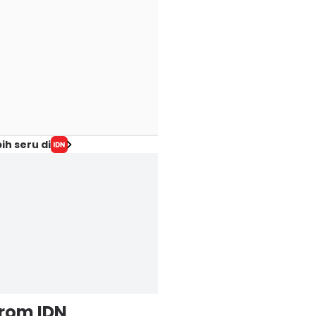
ih seru di
from IDN