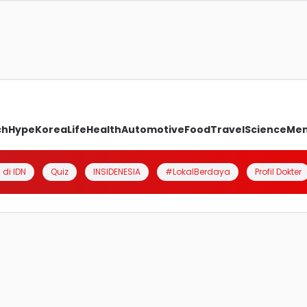
ch
Hype
Korea
Life
Health
Automotive
Food
Travel
Science
Me
 di IDN
Quiz
INSIDENESIA
#LokalBerdaya
Profil Dokter