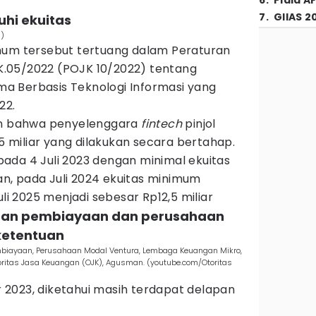
6
.
Piala A
7
.
GIIAS 2
uhi ekuitas
a)
mum tersebut tertuang dalam Peraturan
.05/2022 (POJK 10/2022) tentang
a Berbasis Teknologi Informasi yang
022.
kan bahwa penyelenggara
fintech
pinjol
,5 miliar yang dilakukan secara bertahap.
ada 4 Juli 2023 dengan minimal ekuitas
ian, pada Juli 2024 ekuitas minimum
uli 2025 menjadi sebesar Rp12,5 miliar
haan pembiayaan dan perusahaan
ketentuan
biayaan, Perusahaan Modal Ventura, Lembaga Keuangan Mikro,
itas Jasa Keuangan (OJK), Agusman. (youtube.com/Otoritas
2023, diketahui masih terdapat delapan