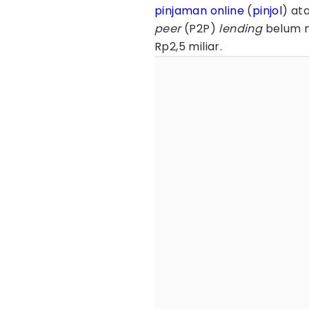
pinjaman online
(
pinjol
) at
peer
(P2P)
lending
belum m
Rp2,5 miliar.