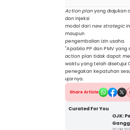
Action plan
yang diajukan d
dan injeksi
modal dari
new strategic
in
maupun
pengembalian izin usaha.
"Apabila PP dan PMV yang
action plan tidak dapat 
waktu yang telah disetujui
penegakan kepatuhan sesu
ujarnya.
Share Article
Curated For You
OJK: P
Gangg
30 Okt 202