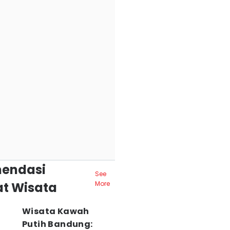
endasi
See
t Wisata
More
Wisata Kawah
Putih Bandung: