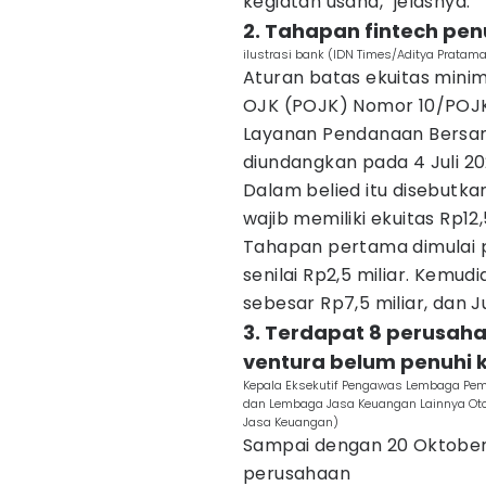
kegiatan usaha," jelasnya.
2. Tahapan fintech pen
ilustrasi bank (IDN Times/Aditya Pratam
Aturan batas ekuitas mini
OJK (POJK) Nomor 10/POJK
Layanan Pendanaan Bersam
diundangkan pada 4 Juli 2
Dalam belied itu disebut
wajib memiliki ekuitas Rp12
Tahapan pertama dimulai p
senilai Rp2,5 miliar. Kemud
sebesar Rp7,5 miliar, dan J
3. Terdapat 8 perusa
ventura belum penuhi 
Kepala Eksekutif Pengawas Lembaga Pem
dan Lembaga Jasa Keuangan Lainnya Otor
Jasa Keuangan)
Sampai dengan 20 Oktober 
perusahaan