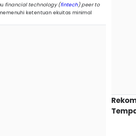
au
financial technology
(
fintech
) peer to
emenuhi ketentuan ekuitas minimal
Rekom
Tempa