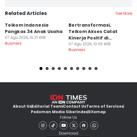
Related Articles
See More
Telkom Indonesia
Bertransformasi,
4
Pangkas 34 Anak Usaha
Telkom Akses Catat
T
07 Agu 2026, 10:21 WIB
Kinerja Positif di
P
Business
Semester I-2026
07 Agu 2026, 10:05 WIB
07
Business
Bu
About Us
Editorial Team
Contact Us
Terms of Services
Pedoman Media Siber
Index
Sitemap
Follow Us
Download