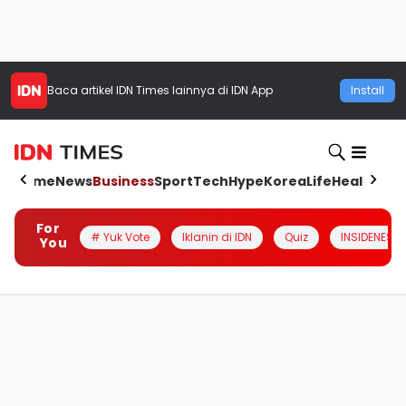
Baca artikel
IDN Times
lainnya di IDN App
Install
Home
News
Business
Sport
Tech
Hype
Korea
Life
Health
Aut
For
# Yuk Vote
Iklanin di IDN
Quiz
INSIDENESIA
You