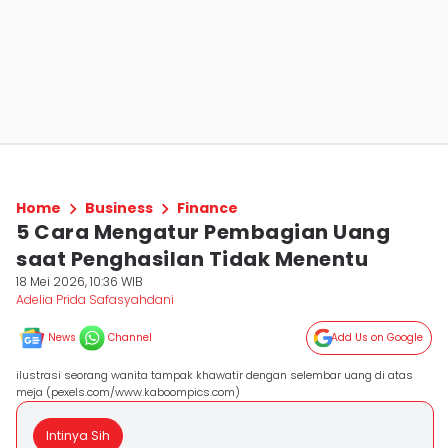
Home
Business
Finance
5 Cara Mengatur Pembagian Uang
saat Penghasilan Tidak Menentu
18 Mei 2026, 10:36 WIB
Adelia Prida Safasyahdani
News
Channel
Add Us on Google
ilustrasi seorang wanita tampak khawatir dengan selembar uang di atas
meja (pexels.com/www.kaboompics.com)
Intinya Sih