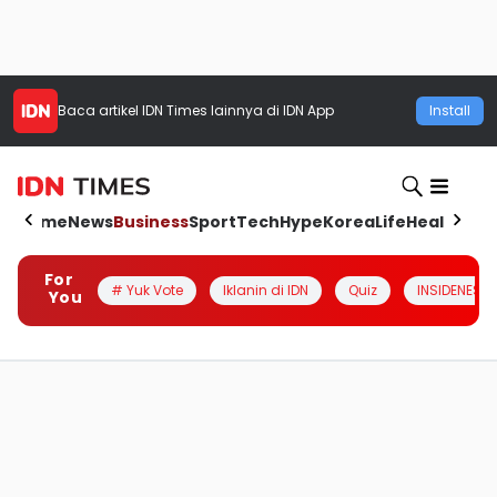
Baca artikel
IDN Times
lainnya di IDN App
Install
Home
News
Business
Sport
Tech
Hype
Korea
Life
Health
Aut
For
# Yuk Vote
Iklanin di IDN
Quiz
INSIDENESIA
You