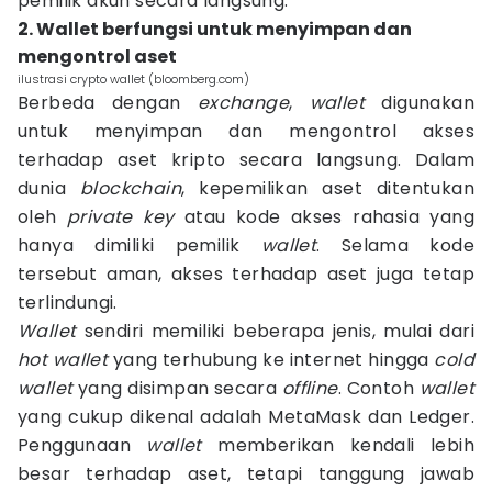
pemilik akun secara langsung.
2. Wallet berfungsi untuk menyimpan dan
mengontrol aset
ilustrasi crypto wallet (bloomberg.com)
Berbeda dengan
exchange
,
wallet
digunakan
untuk menyimpan dan mengontrol akses
terhadap aset kripto secara langsung. Dalam
dunia
blockchain
, kepemilikan aset ditentukan
oleh
private key
atau kode akses rahasia yang
hanya dimiliki pemilik
wallet
. Selama kode
tersebut aman, akses terhadap aset juga tetap
terlindungi.
Wallet
sendiri memiliki beberapa jenis, mulai dari
hot wallet
yang terhubung ke internet hingga
cold
wallet
yang disimpan secara
offline
. Contoh
wallet
yang cukup dikenal adalah MetaMask dan Ledger.
Penggunaan
wallet
memberikan kendali lebih
besar terhadap aset, tetapi tanggung jawab