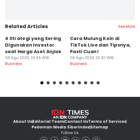
Related Articles
See More
4 Strategi yang Sering
Cara Mulung Koin di
A
Digunakan Investor
TikTok Live dan Tipsnya,
T
saat Harga Aset Anjlok
Pasti Cuan!
V
08 Agu 2026, 23:45 WIB
08 Agu 2026, 23:30 WIB
08
Business
Business
Bu
About Us
Editorial Team
Contact Us
Terms of Services
Pedoman Media Siber
Index
Sitemap
Follow Us