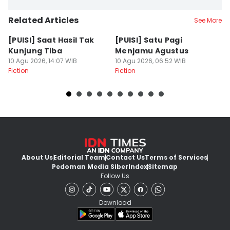
Related Articles
See More
[PUISI] Saat Hasil Tak
[PUISI] Satu Pagi
[
Kunjung Tiba
Menjamu Agustus
T
10 Agu 2026, 14:07 WIB
10 Agu 2026, 06:52 WIB
10
Fiction
Fiction
Fi
About Us
Editorial Team
Contact Us
Terms of Services
Pedoman Media Siber
Index
Sitemap
Follow Us
Download