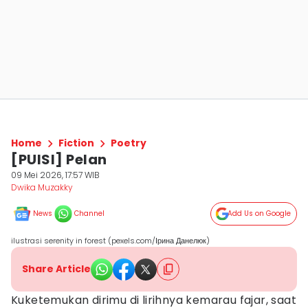
Home
Fiction
Poetry
[PUISI] Pelan
09 Mei 2026, 17:57 WIB
Dwika Muzakky
News
Channel
Add Us on Google
ilustrasi serenity in forest (pexels.com/Ірина Данелюк)
Share Article
Kuketemukan dirimu di lirihnya kemarau fajar, saat