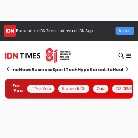
Baca artikel
IDN Times
lainnya di IDN App
Install
Home
News
Business
Sport
Tech
Hype
Korea
Life
Health
Aut
For
# Yuk Vote
Iklanin di IDN
Quiz
INSIDENESIA
You