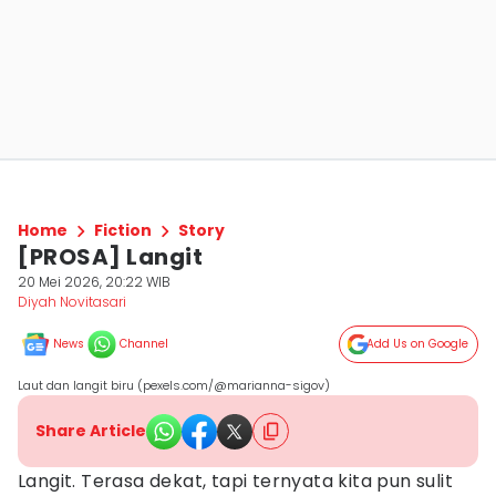
Home
Fiction
Story
[PROSA] Langit
20 Mei 2026, 20:22 WIB
Diyah Novitasari
News
Channel
Add Us on Google
Laut dan langit biru (pexels.com/@marianna-sigov)
Share Article
Langit. Terasa dekat, tapi ternyata kita pun sulit