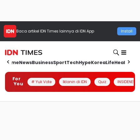
Baca artikel
IDN Times
lainnya di IDN App
Install
Home
News
Business
Sport
Tech
Hype
Korea
Life
Health
Aut
For
# Yuk Vote
Iklanin di IDN
Quiz
INSIDENESIA
You