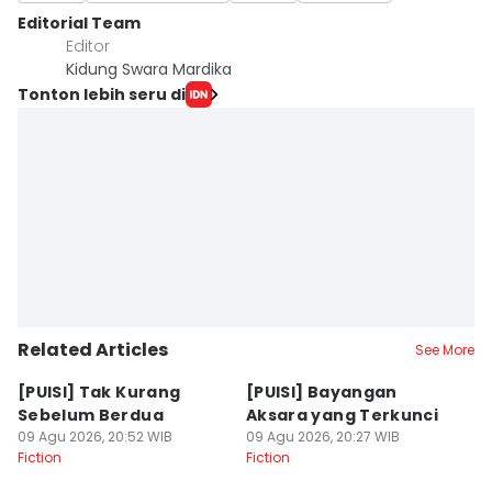
Editorial Team
Editor
Kidung Swara Mardika
Tonton lebih seru di
Related Articles
See More
[PUISI] Tak Kurang
[PUISI] Bayangan
[
Sebelum Berdua
Aksara yang Terkunci
B
09 Agu 2026, 20:52 WIB
09 Agu 2026, 20:27 WIB
09
Fiction
Fiction
Fi