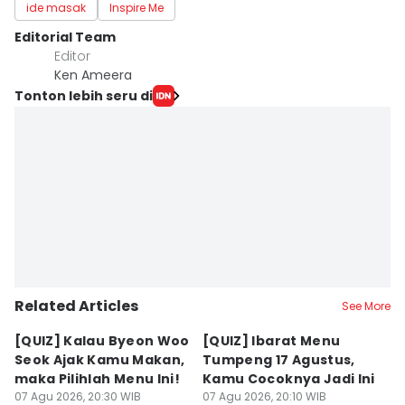
ide masak
Inspire Me
Editorial Team
Editor
Ken Ameera
Tonton lebih seru di
Related Articles
See More
[QUIZ] Kalau Byeon Woo
[QUIZ] Ibarat Menu
R
Seok Ajak Kamu Makan,
Tumpeng 17 Agustus,
Bu
maka Pilihlah Menu Ini!
Kamu Cocoknya Jadi Ini
L
07 Agu 2026, 20:30 WIB
07 Agu 2026, 20:10 WIB
M
07