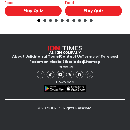
Food
Food
Fo
Play Quiz
Play Quiz
About Us
Editorial Team
Contact Us
Terms of Services
Pedoman Media Siber
Index
Sitemap
Follow Us
Download
© 2026 IDN. All Rights Reserved.