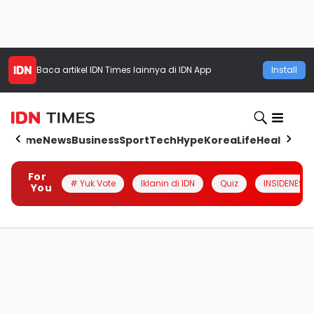
Baca artikel
IDN Times
lainnya di IDN App
Install
Home
News
Business
Sport
Tech
Hype
Korea
Life
Health
Aut
For
# Yuk Vote
Iklanin di IDN
Quiz
INSIDENESIA
You