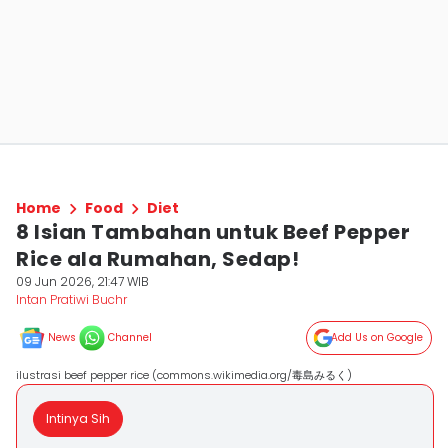
Home
Food
Diet
8 Isian Tambahan untuk Beef Pepper
Rice ala Rumahan, Sedap!
09 Jun 2026, 21:47 WIB
Intan Pratiwi Buchr
News
Channel
Add Us on Google
ilustrasi beef pepper rice (commons.wikimedia.org/毒島みるく)
Intinya Sih