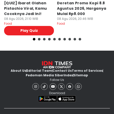
[QUIZ] Ibarat Olahan
Deretan Promo Kopi 8.8
[Q
Pistachio Viral, Kamu
Agustus 2026, Harganya
C
Cocoknya Jadi Ini!
Mulai Rp8.000
C
08 Agu 2026, 21:10 WIB
08 Agu 2026, 20:46 WIB
08
Food
Food
Fo
Play Quiz
About Us
Editorial Team
Contact Us
Terms of Services
Pedoman Media Siber
Index
Sitemap
Follow Us
Download