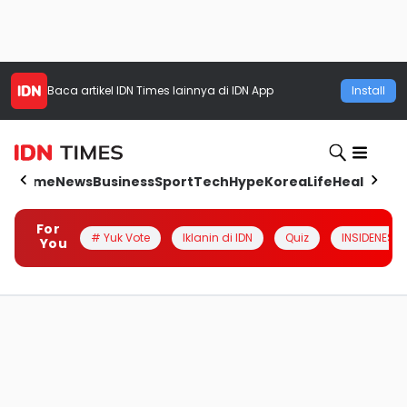
Baca artikel
IDN Times
lainnya di IDN App
Install
Home
News
Business
Sport
Tech
Hype
Korea
Life
Health
Aut
For
# Yuk Vote
Iklanin di IDN
Quiz
INSIDENESIA
You