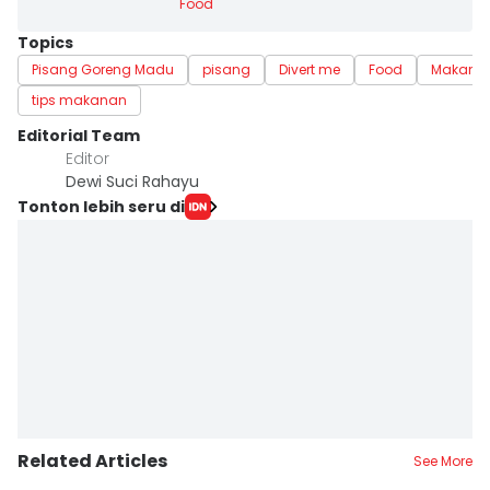
Food
Topics
Pisang Goreng Madu
pisang
Divert me
Food
Makana
tips makanan
Editorial Team
Editor
Dewi Suci Rahayu
Tonton lebih seru di
Related Articles
See More