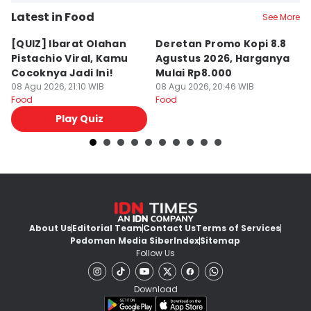
Latest in Food
See More
[QUIZ] Ibarat Olahan
Deretan Promo Kopi 8.8
[Q
Pistachio Viral, Kamu
Agustus 2026, Harganya
C
Cocoknya Jadi Ini!
Mulai Rp8.000
C
08 Agu 2026, 21:10 WIB
08 Agu 2026, 20:46 WIB
08
Food
Food
Fo
Play Quiz
About Us
Editorial Team
Contact Us
Terms of Services
Pedoman Media Siber
Index
Sitemap
Follow Us
Download