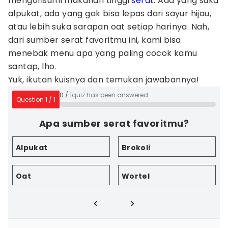
mengonsumi makanan tinggi
serat
. Ada yang suka
alpukat, ada yang gak bisa lepas dari sayur hijau,
atau lebih suka sarapan oat setiap harinya. Nah,
dari sumber serat favoritmu ini, kami bisa
menebak menu apa yang paling cocok kamu
santap, lho.
Yuk, ikutan kuisnya dan temukan jawabannya!
0
/
1
quiz has been answered.
Question
1
/
1
Apa sumber serat favoritmu?
Alpukat
Brokoli
Oat
Wortel