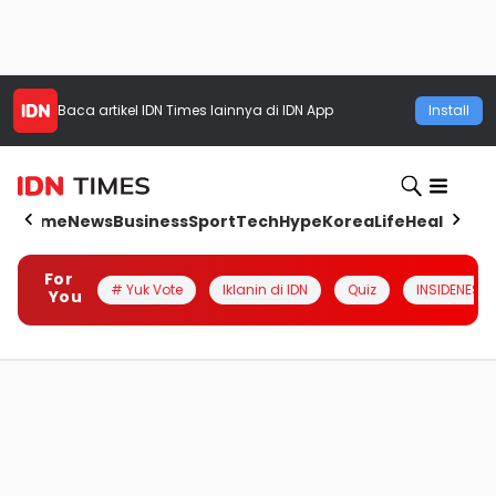
Baca artikel
IDN Times
lainnya di IDN App
Install
Home
News
Business
Sport
Tech
Hype
Korea
Life
Health
Aut
For
# Yuk Vote
Iklanin di IDN
Quiz
INSIDENESIA
You