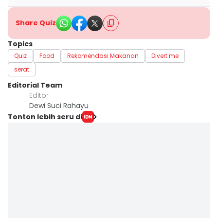
Share Quiz
Topics
Quiz
Food
Rekomendasi Makanan
Divert me
serat
Editorial Team
Editor
Dewi Suci Rahayu
Tonton lebih seru di