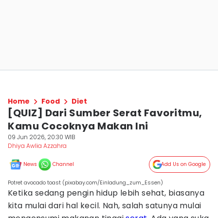
Home
Food
Diet
[QUIZ] Dari Sumber Serat Favoritmu,
Kamu Cocoknya Makan Ini
09 Jun 2026, 20:30 WIB
Dhiya Awlia Azzahra
News
Channel
Add Us on Google
Potret avocado toast (pixabay.com/Einladung_zum_Essen)
Ketika sedang pengin hidup lebih sehat, biasanya
kita mulai dari hal kecil. Nah, salah satunya mulai