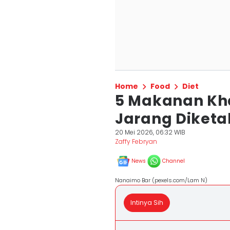
Home
Food
Diet
5 Makanan Kh
Jarang Diketa
20 Mei 2026, 06:32 WIB
Zaffy Febryan
News
Channel
Nanaimo Bar (pexels.com/Lam N)
Intinya Sih