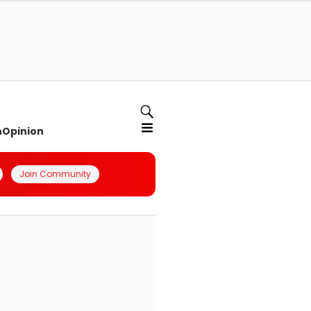
n
Opinion
Join Community