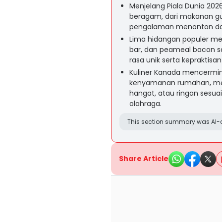
Menjelang Piala Dunia 202
beragam, dari makanan gu
pengalaman menonton dan
Lima hidangan populer meli
bar, dan peameal bacon 
rasa unik serta kepraktis
Kuliner Kanada mencermink
kenyamanan rumahan, men
hangat, atau ringan sesua
olahraga.
This section summary was AI-a
Share Article