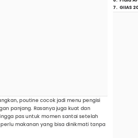
6
.
Piala A
7
.
GIIAS 2
gkan, poutine cocok jadi menu pengisi
ngan panjang. Rasanya juga kuat dan
hingga pas untuk momen santai setelah
a perlu makanan yang bisa dinikmati tanpa