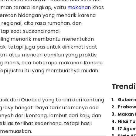
laman terasa lengkap, yaitu
makanan
khas
eretan hidangan yang menarik karena
i regional, cita rasa rumahan, dan
tap saat suasana ramai.
paling menarik membantu menentukan
, tetapi juga pas untuk dinikmati saat
an, atau mencari camilan yang praktis.
ang manis, ada beberapa makanan Kanada
tapi justru itu yang membuatnya mudah
Trendi
asik dari Quebec yang terdiri dari kentang
1
.
Gubern
2
.
Prabow
 gravy hangat. Daya tarik utamanya ada
3
.
Makan B
nyah dari kentang, lembut dari keju, dan
4
.
Nilai T
ekilas terlihat sederhana, tetapi hasil
5
.
17 Agus
n memuaskan.