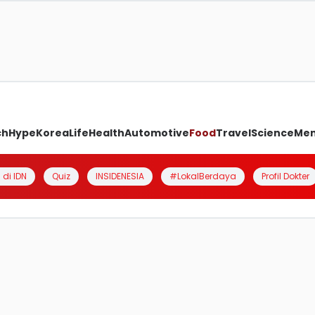
ch
Hype
Korea
Life
Health
Automotive
Food
Travel
Science
Me
 di IDN
Quiz
INSIDENESIA
#LokalBerdaya
Profil Dokter