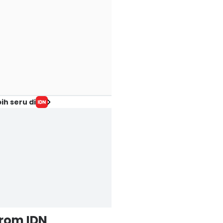
ih seru di
from IDN