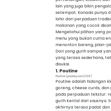
lain yang juga bikin penga
setempat. Kanada punya d
lahir dari perpaduan tradis
makanan yang cocok disan
Mengetahui pilihan yang 
menu yang bukan cuma enak
menonton bareng, jalan-jal
Dari yang gurih sampai y
yang terasa sederhana, te
disukai.
1. Poutine
Poutine (pixabay.com/2SIF)
Poutine adalah hidangan kl
goreng, cheese curds, dan
pada perpaduan tekstur: re
gurih kental dari sausnya. S
akhirnya terasa padat da