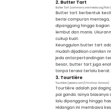
2. Butter Tart
Butter Tart (commons.wikimedia.org/Rob
Butter tart berbentuk kecil,
berisi campuran mentega, gu
dipanggang hingga bagian
lembut dan manis. Ukurann
cukup kuat.
Keunggulan butter tart ada
mudah dijadikan camilan ri
jeda antarpertandingan ter
besar, butter tart juga en
tanpa terasa terlalu berat.
3. Tourtière
Tourtière (pexels.com/Christina Voinova)
Tourtière adalah pai dagi
pai ganda. Isinya biasanya
lalu dipanggang hingga has
Hidangan ini membawa kes