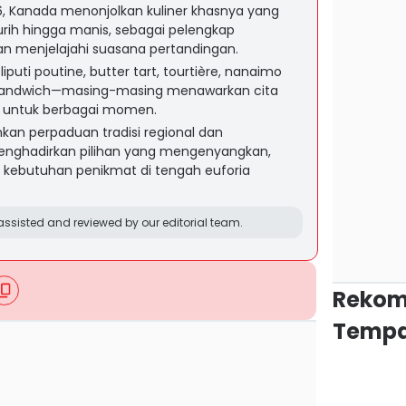
6, Kanada menonjolkan kuliner khasnya yang
rih hingga manis, sebagai pelengkap
 menjelajahi suasana pertandingan.
puti poutine, butter tart, tourtière, nanaimo
sandwich—masing-masing menawarkan cita
an untuk berbagai momen.
an perpaduan tradisi regional dan
ghadirkan pilihan yang mengenyangkan,
i kebutuhan penikmat di tengah euforia
ssisted and reviewed by our editorial team.
Rekom
Tempa