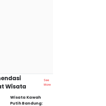
endasi
See
t Wisata
More
Wisata Kawah
Putih Bandung: