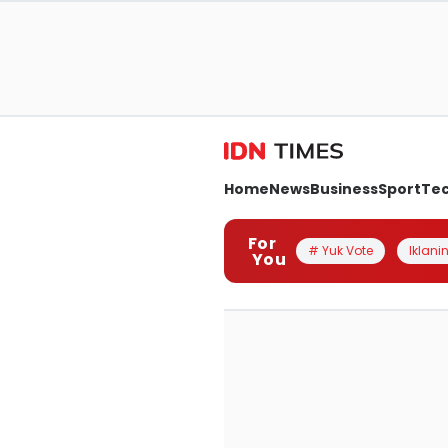
Home
News
Business
Sport
Te
For
# Yuk Vote
Iklanin
You