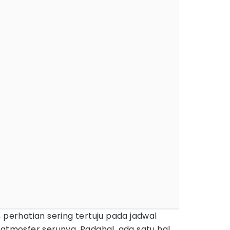
 perhatian sering tertuju pada jadwal
 atmosfer serunya. Padahal, ada satu hal