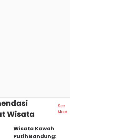
endasi
See
t Wisata
More
Wisata Kawah
Putih Bandung: