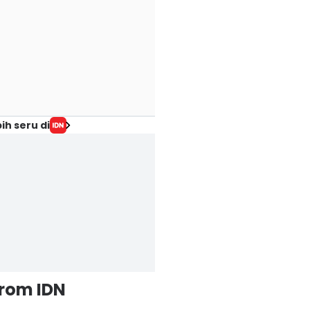
ih seru di
from IDN