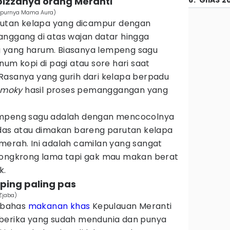
pizzanya orang Meranti
6
.
GIIAS 2
Dapurnya Mama Aura)
arutan kelapa yang dicampur dengan
anggang di atas wajan datar hingga
 yang harum. Biasanya lempeng sagu
num kopi di pagi atau sore hari saat
Rasanya yang gurih dari kelapa berpadu
smoky
hasil proses pemanggangan yang
empeng sagu adalah dengan mencocolnya
edas atau dimakan bareng parutan kelapa
merah. Ini adalah camilan yang sangat
ongkrong lama tapi gak mau makan berat
k.
mping paling pas
 Zjaba)
mbahas
makanan khas
Kepulauan Meranti
iberika yang sudah mendunia dan punya