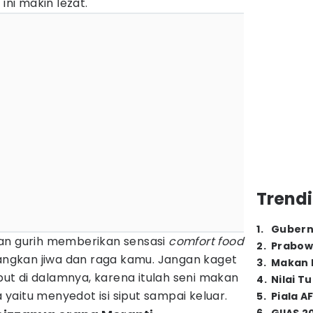
 ini makin lezat.
Trendi
1
.
Gubern
an gurih memberikan sensasi
comfort food
2
.
Prabow
gkan jiwa dan raga kamu. Jangan kaget
3
.
Makan B
t di dalamnya, karena itulah seni makan
4
.
Nilai T
aitu menyedot isi siput sampai keluar.
5
.
Piala A