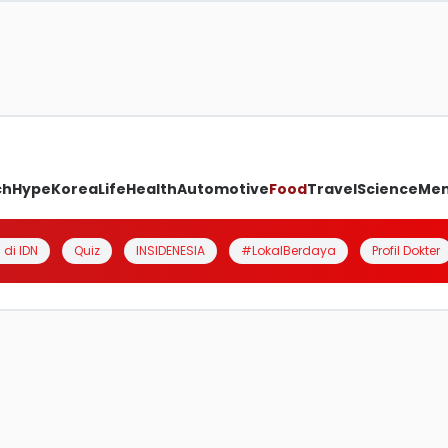
ch
Hype
Korea
Life
Health
Automotive
Food
Travel
Science
Me
 di IDN
Quiz
INSIDENESIA
#LokalBerdaya
Profil Dokter