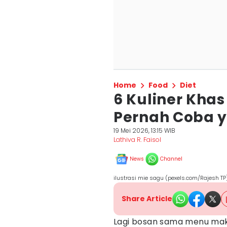
Home
Food
Diet
6 Kuliner Kha
Pernah Coba 
19 Mei 2026, 13:15 WIB
Lathiva R. Faisol
News
Channel
ilustrasi mie sagu (pexels.com/Rajesh TP
Share Article
Lagi bosan sama menu maka