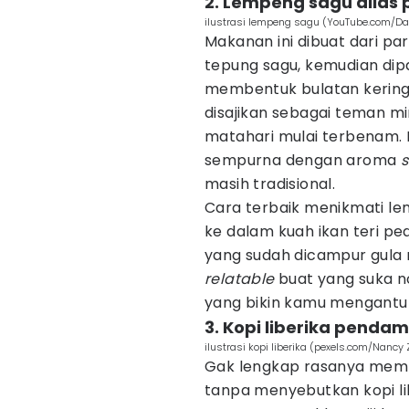
2. Lempeng sagu alias 
ilustrasi lempeng sagu (YouTube.com/
Makanan ini dibuat dari p
tepung sagu, kemudian dip
membentuk bulatan kering
disajikan sebagai teman mi
matahari mulai terbenam. 
sempurna dengan aroma
masih tradisional.
Cara terbaik menikmati l
ke dalam kuah ikan teri p
yang sudah dicampur gula 
relatable
buat yang suka n
yang bikin kamu mengantu
3. Kopi liberika penda
ilustrasi kopi liberika (pexels.com/Nancy
Gak lengkap rasanya me
tanpa menyebutkan kopi l