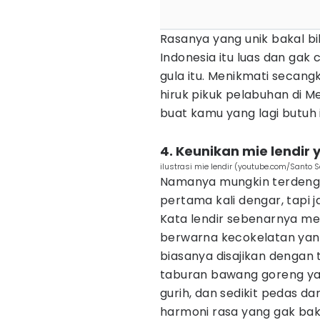
Rasanya yang unik bakal b
Indonesia itu luas dan gak
gula itu. Menikmati secangk
hiruk pikuk pelabuhan di M
buat kamu yang lagi butuh i
4. Keunikan mie lendir
ilustrasi mie lendir (youtube.com/Santo S
Namanya mungkin terdenga
pertama kali dengar, tapi 
Kata lendir sebenarnya me
berwarna kecokelatan yang 
biasanya disajikan dengan t
taburan bawang goreng ya
gurih, dan sedikit pedas 
harmoni rasa yang gak bak