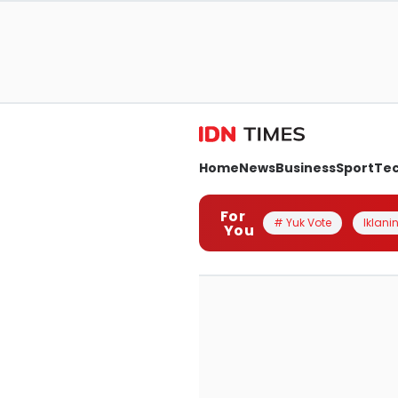
Home
News
Business
Sport
Te
For
# Yuk Vote
Iklanin
You