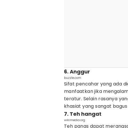
6. Anggur
buzzle.com
Sifat pencahar yang ada di
manfaatkan jika mengalam
teratur. Selain rasanya ya
khasiat yang sangat bagus
7. Teh hangat
wikimedia.org
Teh panas dapat merangsa