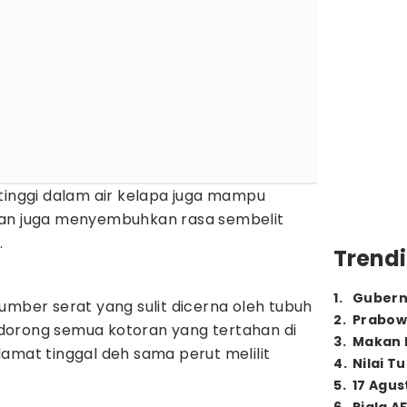
tinggi dalam air kelapa juga mampu
dan juga menyembuhkan rasa sembelit
.
Trendi
1
.
Gubern
umber serat yang sulit dicerna oleh tubuh
2
.
Prabow
dorong semua kotoran yang tertahan di
3
.
Makan B
amat tinggal deh sama perut melilit
4
.
Nilai T
5
.
17 Agus