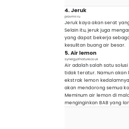
4. Jeruk
pravmir.ru
Jeruk kaya akan serat yan
Selain itu, jeruk juga meng
yang dapat bekerja sebagai
kesulitan buang air besar.
5. Air lemon
synergyofnature.co.uk
Air adalah salah satu solu
tidak teratur. Namun akan
ekstrak lemon kedalamny
akan mendorong semua kot
Meminum air lemon di malam
menginginkan BAB yang lan