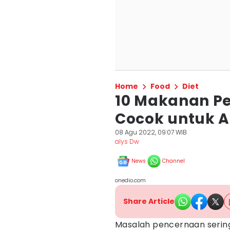
Home
Food
Diet
10 Makanan Pe
Cocok untuk A
08 Agu 2022, 09:07 WIB
alys Dw
News
Channel
onedio.com
Share Article
Masalah pencernaan serin