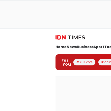
Home
News
Business
Sport
Te
For
# Yuk Vote
Iklanin
You