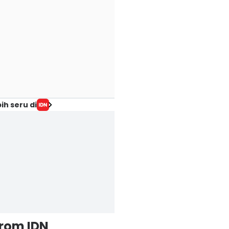
ih seru di
from IDN