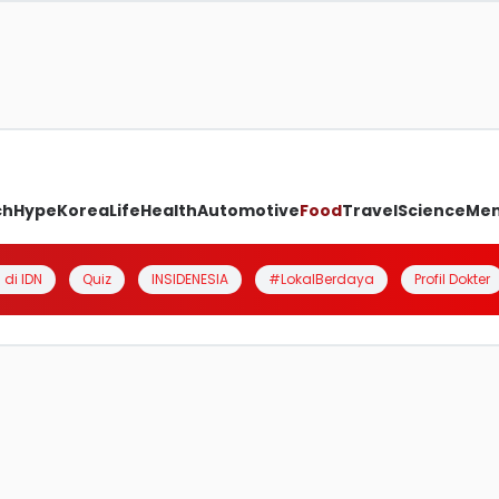
ch
Hype
Korea
Life
Health
Automotive
Food
Travel
Science
Me
 di IDN
Quiz
INSIDENESIA
#LokalBerdaya
Profil Dokter