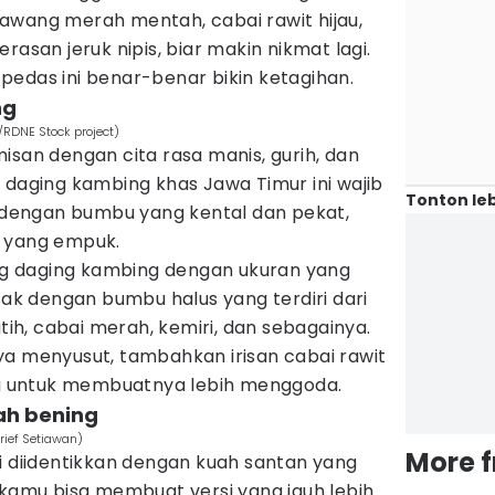
awang merah mentah, cabai rawit hijau,
rasan jeruk nipis, biar makin nikmat lagi.
pedas ini benar-benar bikin ketagihan.
ng
RDNE Stock project)
isan dengan cita rasa manis, gurih, dan
 daging kambing khas Jawa Timur ini wajib
Tonton leb
h dengan bumbu yang kental dan pekat,
g yang empuk.
 daging kambing dengan ukuran yang
asak dengan bumbu halus yang terdiri dari
h, cabai merah, kemiri, dan sebagainya.
ya menyusut, tambahkan irisan cabai rawit
 untuk membuatnya lebih menggoda.
ah bening
rief Setiawan)
More 
i diidentikkan dengan kuah santan yang
 kamu bisa membuat versi yang jauh lebih