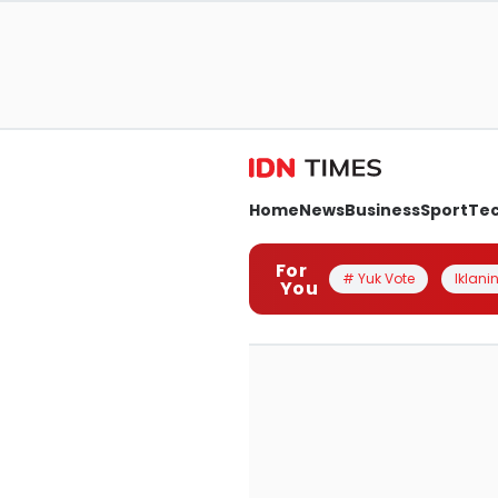
Home
News
Business
Sport
Te
For
# Yuk Vote
Iklanin
You