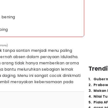
h bening
bing
risno)
k tanpa santan menjadi menu paling
pernah absen dalam perayaan Iduladha.
s arang tidak hanya memberikan aroma
Trendi
uga bantu meluruhkan sebagian lemak
daging. Menu ini sangat cocok dinikmati
1
.
Gubern
sambil merayakan kebersamaan pada
2
.
Prabow
3
.
Makan B
4
.
Nilai T
5
.
Piala A