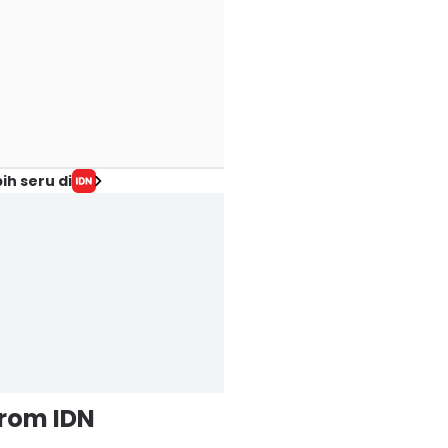
ih seru di
from IDN