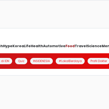
ch
Hype
Korea
Life
Health
Automotive
Food
Travel
Science
Me
 di IDN
Quiz
INSIDENESIA
#LokalBerdaya
Profil Dokter