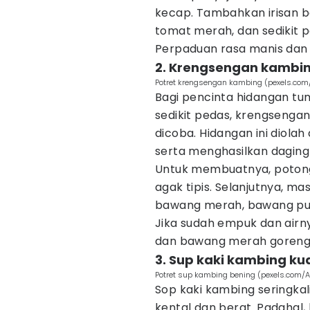
kecap. Tambahkan irisan b
tomat merah, dan sedikit pe
Perpaduan rasa manis dan 
2. Krengsengan kambi
Potret krengsengan kambing (pexels.com/
Bagi pencinta hidangan tum
sedikit pedas, krengsengan
dicoba. Hidangan ini diola
serta menghasilkan dagin
Untuk membuatnya, potong
agak tipis. Selanjutnya, m
bawang merah, bawang puti
Jika sudah empuk dan airn
dan bawang merah goreng
3. Sup kaki kambing ku
Potret sup kambing bening (pexels.com/A
Sop kaki kambing seringkal
kental dan berat. Padahal,