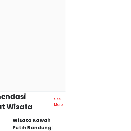
endasi
See
t Wisata
More
Wisata Kawah
Putih Bandung: