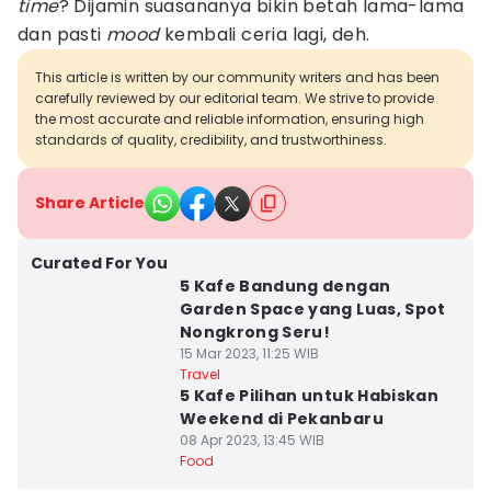
time
? Dijamin suasananya bikin betah lama-lama
dan pasti
mood
kembali ceria lagi, deh.
This article is written by our community writers and has been
carefully reviewed by our editorial team. We strive to provide
the most accurate and reliable information, ensuring high
standards of quality, credibility, and trustworthiness.
Share Article
Curated For You
5 Kafe Bandung dengan
Garden Space yang Luas, Spot
Nongkrong Seru!
15 Mar 2023, 11:25 WIB
Travel
5 Kafe Pilihan untuk Habiskan
Weekend di Pekanbaru
08 Apr 2023, 13:45 WIB
Food