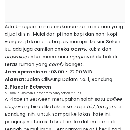
Ada beragam menu makanan dan minuman yang
dijual di sini. Mulai dari pilihan kopi dan non-kopi
yang wajib kamu coba pas mampir ke sini. Selain
itu, ada juga camilan aneka
pastry
, kukis, dan
brownies
untuk menemani
ngopi
syahdu bak di
teras rumah yang
comfy
banget.
Jam operasional:
08.00 - 22.00 WIB
Alamat
:
Jalan Ciliwung Dalam No. 1, Bandung
2. Place In Between
A Place In Between (instagram.com/coffee.thrills)
A Place In Between merupakan salah satu
coffee
shop
yang bisa dikatakan sebagai
hidden gem
di
Bandung, nih. Untuk sampai ke lokasi kafe ini,
pengunjung harus "blusukan" ke dalam gang di
tengah pemukiman. Tempatnya relatif kecil, tapi