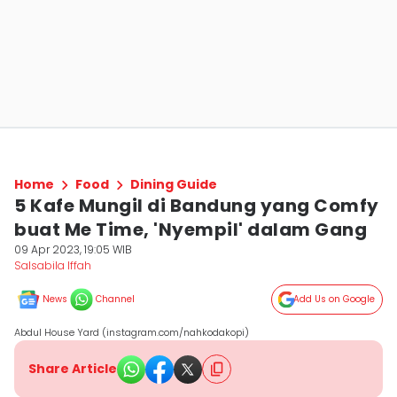
Home
Food
Dining Guide
5 Kafe Mungil di Bandung yang Comfy
buat Me Time, 'Nyempil' dalam Gang
09 Apr 2023, 19:05 WIB
Salsabila Iffah
News
Channel
Add Us on Google
Abdul House Yard (instagram.com/nahkodakopi)
Share Article