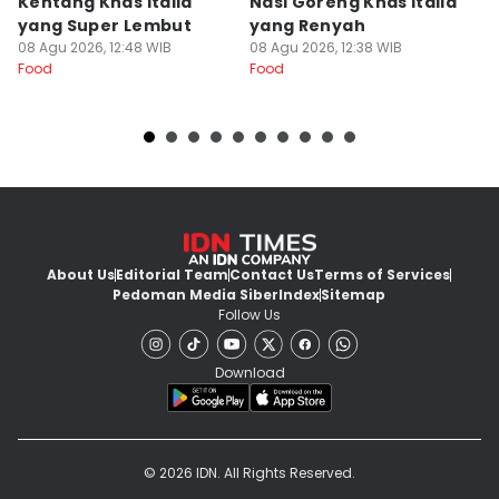
Kentang Khas Italia
Nasi Goreng Khas Italia
P
yang Super Lembut
yang Renyah
S
08 Agu 2026, 12:48 WIB
08 Agu 2026, 12:38 WIB
M
08
Food
Food
Fo
About Us
Editorial Team
Contact Us
Terms of Services
Pedoman Media Siber
Index
Sitemap
Follow Us
Download
© 2026 IDN. All Rights Reserved.