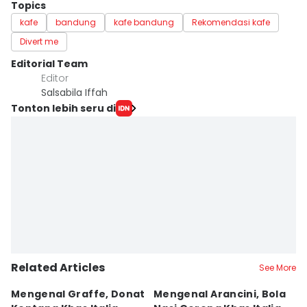
Topics
kafe
bandung
kafe bandung
Rekomendasi kafe
Divert me
Editorial Team
Editor
Salsabila Iffah
Tonton lebih seru di
Related Articles
See More
Mengenal Graffe, Donat
Mengenal Arancini, Bola
A