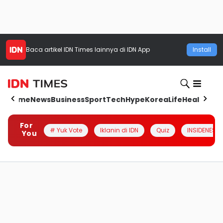
Baca artikel
IDN Times
lainnya di IDN App
Install
Home
News
Business
Sport
Tech
Hype
Korea
Life
Health
Aut
For
# Yuk Vote
Iklanin di IDN
Quiz
INSIDENESIA
You