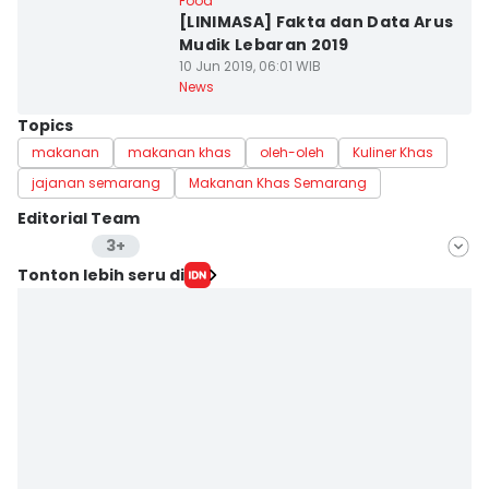
Food
[LINIMASA] Fakta dan Data Arus
Mudik Lebaran 2019
10 Jun 2019, 06:01 WIB
News
Topics
makanan
makanan khas
oleh-oleh
Kuliner Khas
jajanan semarang
Makanan Khas Semarang
Editorial Team
3+
Editor
Tonton lebih seru di
Wendy Novianto
Editor
Dewi Suci Rahayu
Editor
Reza Iqbal