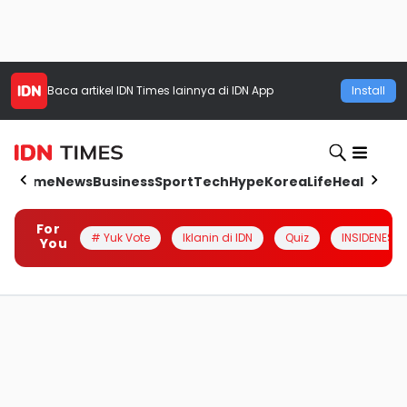
Baca artikel
IDN Times
lainnya di IDN App
Install
Home
News
Business
Sport
Tech
Hype
Korea
Life
Health
Aut
For
# Yuk Vote
Iklanin di IDN
Quiz
INSIDENESIA
You