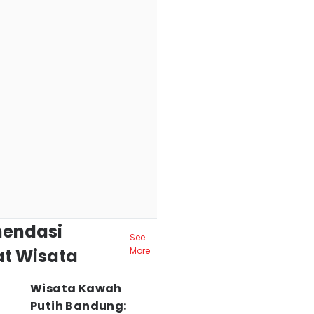
endasi
See
t Wisata
More
Wisata Kawah
Putih Bandung: