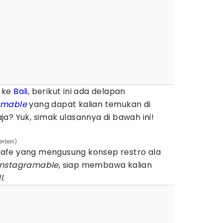
n ke
Bali
, berikut ini ada delapan
amable
yang dapat kalian temukan di
saja? Yuk, simak ulasannya di bawah ini!
rbali)
afe yang mengusung konsep restro ala
instagramable
, siap membawa kalian
l
.