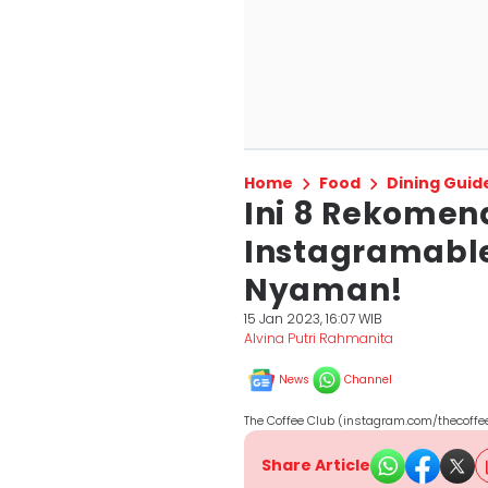
Home
Food
Dining Guid
Ini 8 Rekomen
Instagramable 
Nyaman!
15 Jan 2023, 16:07 WIB
Alvina Putri Rahmanita
News
Channel
The Coffee Club (instagram.com/thecoffe
Share Article