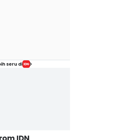
ih seru di
from IDN