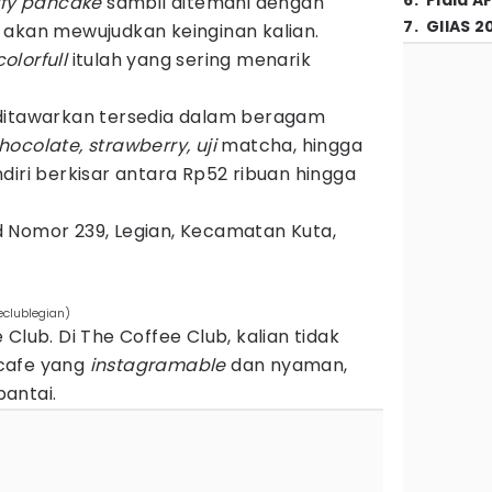
6
.
Piala A
ffy pancake
sambil ditemani dengan
7
.
GIIAS 2
 akan mewujudkan keinginan kalian.
colorfull
itulah yang sering menarik
ditawarkan tersedia dalam beragam
hocolate, strawberry, uji
matcha, hingga
diri berkisar antara Rp52 ribuan hingga
d Nomor 239, Legian, Kecamatan Kuta,
eclublegian)
Club. Di The Coffee Club, kalian tidak
cafe yang
instagramable
dan nyaman,
pantai.