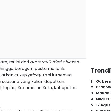
gam, mulai dari
buttermilk fried chicken,
hingga beragam pasta menarik.
Trendi
awarkan cukup
pricey
, tapi itu semua
 suasana yang kalian dapatkan.
1
.
Gubern
2
.
Prabow
d, Legian, Kecamatan Kuta, Kabupaten
3
.
Makan B
4
.
Nilai T
5
.
17 Agus
d)