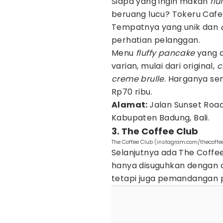
Siapa yang ingin makan
flu
beruang lucu? Tokeru Cafe
Tempatnya yang unik dan
perhatian pelanggan.
Menu
fluffy pancake
yang 
varian, mulai dari original,
c
creme brulle
. Harganya sen
Rp70 ribu.
Alamat:
Jalan Sunset Roa
Kabupaten Badung, Bali.
3. The Coffee Club
The Coffee Club (instagram.com/thecoffe
Selanjutnya ada The Coffee 
hanya disuguhkan dengan 
tetapi juga pemandangan 