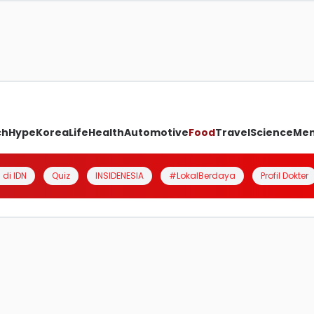
ch
Hype
Korea
Life
Health
Automotive
Food
Travel
Science
Me
 di IDN
Quiz
INSIDENESIA
#LokalBerdaya
Profil Dokter