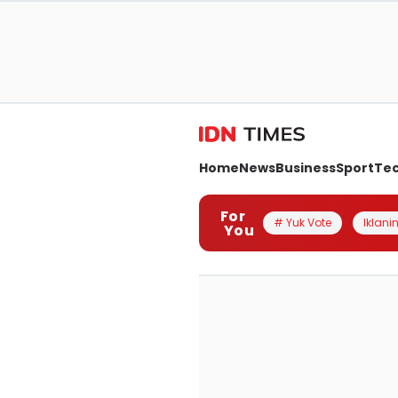
Home
News
Business
Sport
Te
For
# Yuk Vote
Iklanin
You