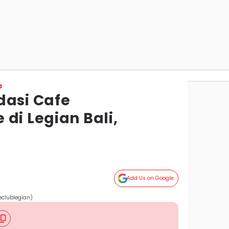
e
dasi Cafe
di Legian Bali,
Add Us on Google
eclublegian)