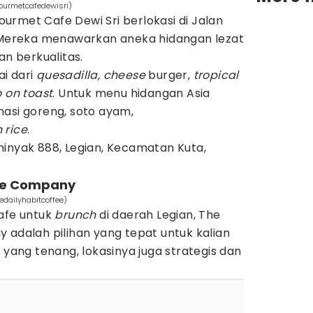
ourmetcafedewisri)
urmet Cafe Dewi Sri berlokasi di Jalan
. Mereka menawarkan aneka hidangan lezat
n berkualitas.
i dari
quesadilla, cheese
burger,
tropical
 on toast
. Untuk menu hidangan Asia
nasi goreng, soto ayam,
 rice
.
minyak 888, Legian, Kecamatan Kuta,
fee Company
edailyhabitcoffee)
cafe untuk
brunch
di daerah Legian, The
 adalah pilihan yang tepat untuk kalian
 yang tenang, lokasinya juga strategis dan