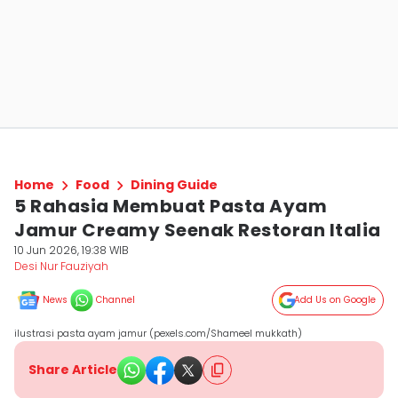
Home
Food
Dining Guide
5 Rahasia Membuat Pasta Ayam
Jamur Creamy Seenak Restoran Italia
10 Jun 2026, 19:38 WIB
Desi Nur Fauziyah
News
Channel
Add Us on Google
ilustrasi pasta ayam jamur (pexels.com/Shameel mukkath)
Share Article