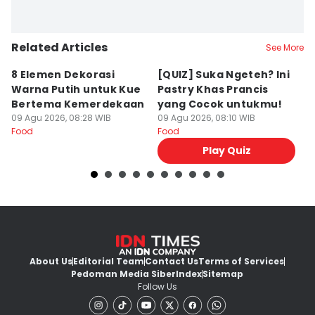
Related Articles
See More
8 Elemen Dekorasi
[QUIZ] Suka Ngeteh? Ini
R
Warna Putih untuk Kue
Pastry Khas Prancis
C
Bertema Kemerdekaan
yang Cocok untukmu!
u
09 Agu 2026, 08:28 WIB
09 Agu 2026, 08:10 WIB
K
09
Food
Food
Fo
Play Quiz
About Us
Editorial Team
Contact Us
Terms of Services
Pedoman Media Siber
Index
Sitemap
Follow Us