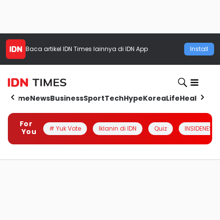
Baca artikel
IDN Times
lainnya di IDN App
Install
Home
News
Business
Sport
Tech
Hype
Korea
Life
Health
Aut
For
# Yuk Vote
Iklanin di IDN
Quiz
INSIDENESIA
You