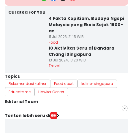
Curated For You
4 Fakta Kopitiam, Budaya Ngopi
Malaysia yang Eksis Sejak 1800-
an
11 Jul 2023, 21:15 WIB
Food
10 Aktivitas Seru di Bandara
Changi Singapura
13 Jul 2024, 13:20 WIB
Travel
Topics
Rekomendasi kuliner
Food court
kuliner singapura
Educate me
Hawker Center
Editorial Team
Editor
Tonton lebih seru di
Febrianti Diah Kusumaningrum
Editor