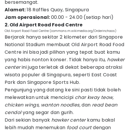
bersemangat.
Alamat:
18 Raffles Quay, Singapura
Jam operasional:
00.00 - 24.00 (setiap hari)
2. Old Airport Road Food Centre
Old Airport Road Food Centre (commons.m.wikimedia.org/Orderinchaos)
Berjarak hanya sekitar 2 kilometer dari Singapore
National Stadium membuat Old Airport Road Food
Centre ini bisa jadi pilihan yang tepat buat kamu
yang habis nonton konser. Tidak hanya itu,
hawker
center
ini juga terletak di dekat beberapa atraksi
wisata populer di Singapura, seperti East Coast
Park dan Singapore Sports Hub.
Pengunjung yang datang ke sini pasti tidak boleh
melewatkan untuk mencicipi
char kway teow,
chicken wings, wanton noodles,
dan
read bean
cendol
yang segar dan gurih.
Dari sekian banyak
hawker center
kamu bakal
lebih mudah menemukan
food court
dengan