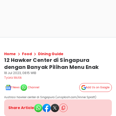
Home
Food
Dining Guide
12 Hawker Center di Singapura
dengan Banyak Pilihan Menu Enak
18 Jul 2023, 08:15 WIB
Tyara Motik
News
Channel
Add Us on Google
ilustrasi hawker center di Singapura (unsplash.com/Annie Spratt)
Share Article