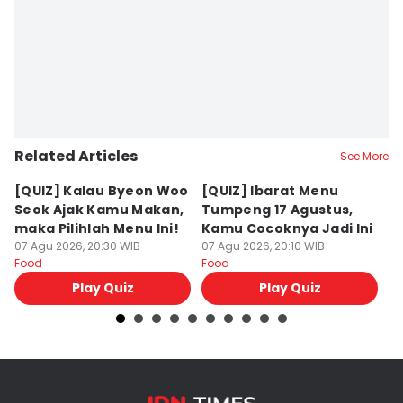
Eddy Rusmanto
Related Articles
See More
[QUIZ] Kalau Byeon Woo
[QUIZ] Ibarat Menu
R
Seok Ajak Kamu Makan,
Tumpeng 17 Agustus,
Bu
maka Pilihlah Menu Ini!
Kamu Cocoknya Jadi Ini
L
07 Agu 2026, 20:30 WIB
07 Agu 2026, 20:10 WIB
M
07
Food
Food
Fo
Play Quiz
Play Quiz