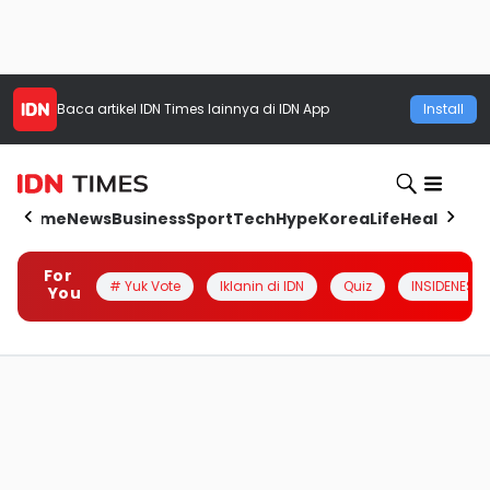
Baca artikel
IDN Times
lainnya di IDN App
Install
Home
News
Business
Sport
Tech
Hype
Korea
Life
Health
Aut
For
# Yuk Vote
Iklanin di IDN
Quiz
INSIDENESIA
You