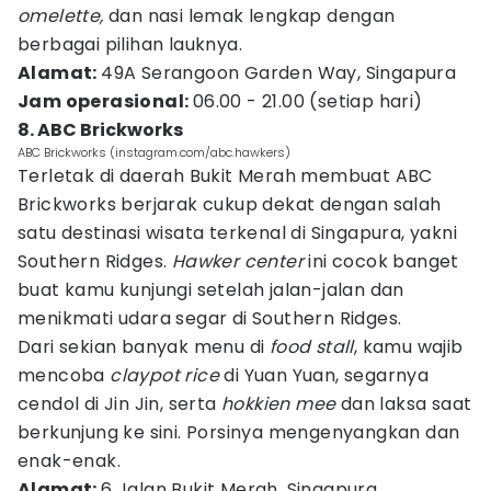
omelette,
dan nasi lemak lengkap dengan
berbagai pilihan lauknya.
Alamat:
49A Serangoon Garden Way, Singapura
Jam operasional:
06.00 - 21.00 (setiap hari)
8. ABC Brickworks
ABC Brickworks (instagram.com/abc.hawkers)
Terletak di daerah Bukit Merah membuat ABC
Brickworks berjarak cukup dekat dengan salah
satu destinasi wisata terkenal di Singapura, yakni
Southern Ridges.
Hawker center
ini cocok banget
buat kamu kunjungi setelah jalan-jalan dan
menikmati udara segar di Southern Ridges.
Dari sekian banyak menu di
food stall
, kamu wajib
mencoba
claypot rice
di Yuan Yuan, segarnya
cendol di Jin Jin, serta
hokkien mee
dan laksa saat
berkunjung ke sini. Porsinya mengenyangkan dan
enak-enak.
Alamat:
6 Jalan Bukit Merah, Singapura