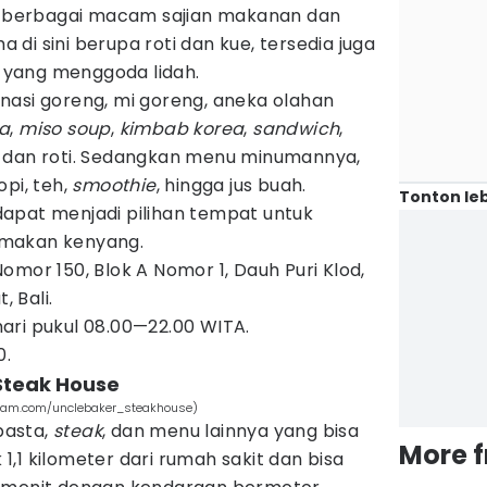
berbagai macam sajian makanan dan
di sini berupa roti dan kue, tersedia juga
yang menggoda lidah.
nasi goreng, mi goreng, aneka olahan
za
,
miso soup
,
kimbab korea
,
sandwich
,
e dan roti. Sedangkan menu minumannya,
opi, teh,
smoothie
, hingga jus buah.
Tonton leb
apat menjadi pilihan tempat untuk
 makan kenyang.
omor 150, Blok A Nomor 1, Dauh Puri Klod,
 Bali.
hari pukul 08.00—22.00 WITA.
0.
 Steak House
gram.com/unclebaker_steakhouse)
pasta,
steak
, dan menu lainnya yang bisa
More 
k 1,1 kilometer dari rumah sakit dan bisa