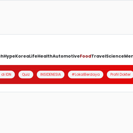
ch
Hype
Korea
Life
Health
Automotive
Food
Travel
Science
Me
 di IDN
Quiz
INSIDENESIA
#LokalBerdaya
Profil Dokter