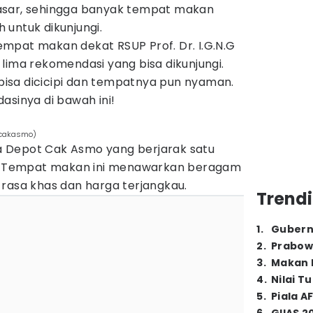
asar, sehingga banyak tempat makan
untuk dikunjungi.
mpat makan dekat RSUP Prof. Dr. I.G.N.G
lima rekomendasi yang bisa dikunjungi.
isa dicicipi dan tempatnya pun nyaman.
asinya di bawah ini!
_cakasmo)
 Depot Cak Asmo yang berjarak satu
it. Tempat makan ini menawarkan beragam
 rasa khas dan harga terjangkau.
Trendi
1
.
Gubern
2
.
Prabow
3
.
Makan B
4
.
Nilai T
5
.
Piala A