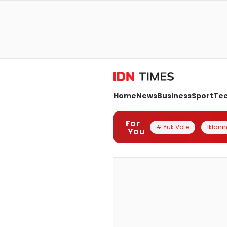
Home
News
Business
Sport
Te
For
# Yuk Vote
Iklanin
You