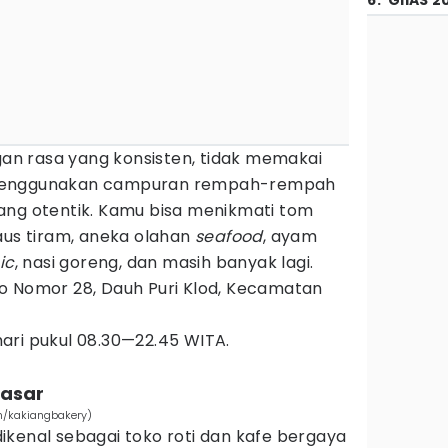
6
.
GIIAS 2
n rasa yang konsisten, tidak memakai
 menggunakan campuran rempah-rempah
ang otentik. Kamu bisa menikmati tom
aus tiram, aneka olahan
seafood
, ayam
ic
, nasi goreng, dan masih banyak lagi.
 Nomor 28, Dauh Puri Klod, Kecamatan
hari pukul 08.30—22.45 WITA.
pasar
m/kakiangbakery)
ikenal sebagai toko roti dan kafe bergaya