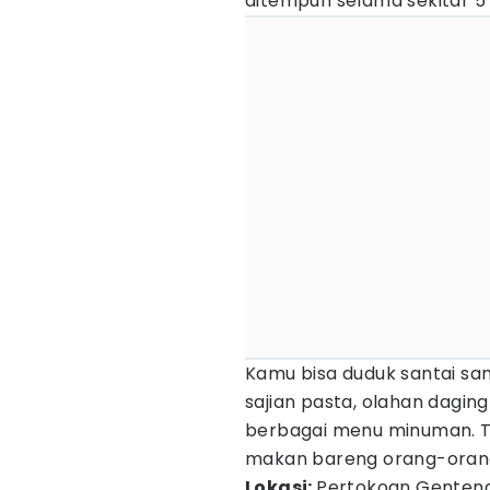
ditempuh selama sekitar 
Kamu bisa duduk santai sa
sajian pasta, olahan dagin
berbagai menu minuman.
makan bareng orang-orang
Lokasi:
Pertokoan Genteng