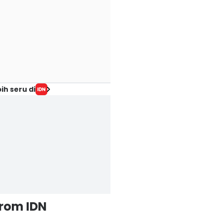
ih seru di
from IDN