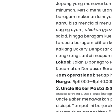
Jepang yang menawarkan 
minuman. Meski menu utama 
beragam makanan lainnya 
Kamu bisa mencicipi menu 
daging ayam,
chicken gyo
salad, hingga beragam ku
tersedia beragam pilihan k
Kakiang Bakery Denpasar d
nongkrong santai maupun
Lokasi:
Jalan Diponegoro N
Kecamatan Denpasar Barat,
Jam operasional:
setiap 
Harga:
Rp6.000—Rp140.00
3. Uncle Baker Pasta &
Uncle Baker Pasta & Steak House (insta
Uncle Baker menawarkan 
dicicipi. Tempat ini berjara