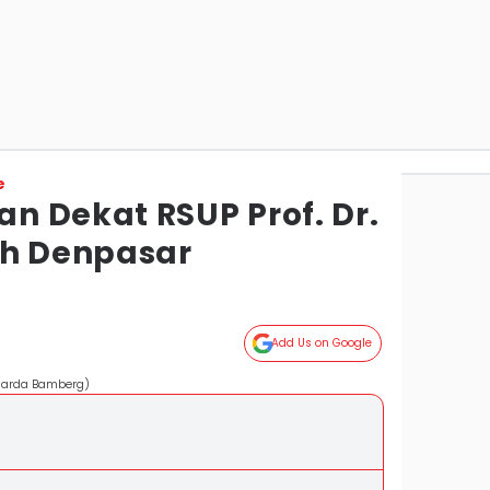
e
n Dekat RSUP Prof. Dr.
ah Denpasar
Add Us on Google
Sarda Bamberg)