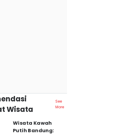
endasi
See
t Wisata
More
Wisata Kawah
Putih Bandung: