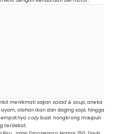
5 menit dengan kendaraan bermotor.
mbil menikmati sajian
salad & soup
, aneka
g ayam, olahan ikan dan daging sapi, hingga
 Tempatnya
cozy
buat nongkrong maupun
 terdekat.
 Biru, Jalan Diponegoro Nomor 150, Dauh