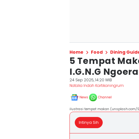
Home
Food
Dining Guid
5 Tempat Maka
I.G.N.G Ngoer
24 Sep 2025, 14:20 WIB
Natalia Indah Kartikaningrum
News
Channel
ilustrasi tempat makan (unsplash.com/
Intinya Sih