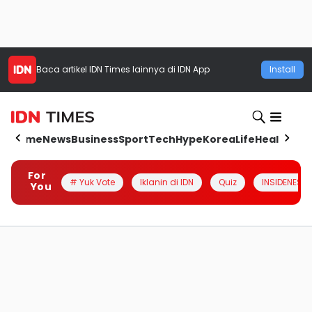
Baca artikel
IDN Times
lainnya di IDN App
Install
Home
News
Business
Sport
Tech
Hype
Korea
Life
Health
Aut
For
# Yuk Vote
Iklanin di IDN
Quiz
INSIDENESIA
You