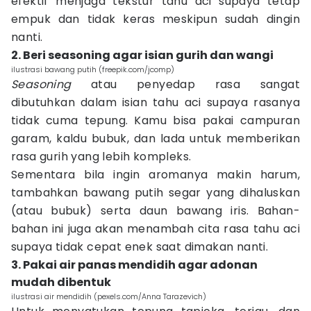
efektif menjaga tekstur tahu aci supaya tetap
empuk dan tidak keras meskipun sudah dingin
nanti.
2. Beri seasoning agar isian gurih dan wangi
ilustrasi bawang putih (freepik.com/jcomp)
Seasoning
atau penyedap rasa sangat
dibutuhkan dalam isian tahu aci supaya rasanya
tidak cuma tepung. Kamu bisa pakai campuran
garam, kaldu bubuk, dan lada untuk memberikan
rasa gurih yang lebih kompleks.
Sementara bila ingin aromanya makin harum,
tambahkan bawang putih segar yang dihaluskan
(atau bubuk) serta daun bawang iris. Bahan-
bahan ini juga akan menambah cita rasa tahu aci
supaya tidak cepat enek saat dimakan nanti.
3. Pakai air panas mendidih agar adonan
mudah dibentuk
ilustrasi air mendidih (pexels.com/Anna Tarazevich)