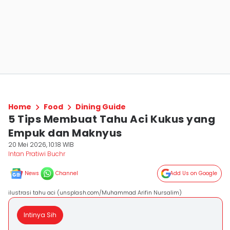
Home
Food
Dining Guide
5 Tips Membuat Tahu Aci Kukus yang
Empuk dan Maknyus
20 Mei 2026, 10:18 WIB
Intan Pratiwi Buchr
News
Channel
Add Us on Google
ilustrasi tahu aci (unsplash.com/Muhammad Arifin Nursalim)
Intinya Sih