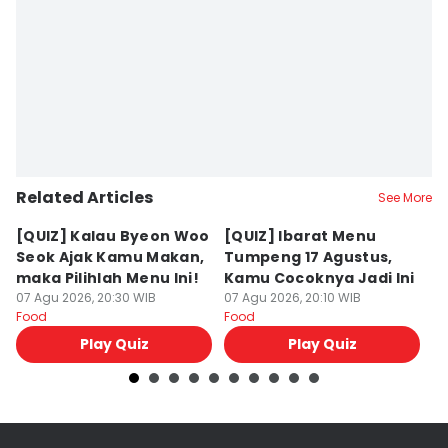
Related Articles
See More
[QUIZ] Kalau Byeon Woo
[QUIZ] Ibarat Menu
R
Seok Ajak Kamu Makan,
Tumpeng 17 Agustus,
Bu
maka Pilihlah Menu Ini!
Kamu Cocoknya Jadi Ini
L
07 Agu 2026, 20:30 WIB
07 Agu 2026, 20:10 WIB
M
07
Food
Food
Fo
Play Quiz
Play Quiz