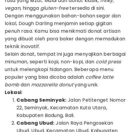
rasa yang lezat. Mulai dari donat klasik,
milky
,
vegan
, hingga
gluten-free
tersedia di sini.
Dengan menggunakan bahan-bahan segar dan
lokal, Dough Darling menjamin setiap gigitan
penuh rasa. Kamu bisa menikmati donat artisan
yang dibuat oleh para baker dengan memadukan
teknik inovatif.
Selain donat, tempat ini juga menyajikan berbagai
minuman, seperti kopi, non-kopi, dan
cold press
untuk melengkapi hidangan. Beberapa menu
populer yang bisa dicoba adalah
coffee latte
bomb
dan
mozzarella donut
yang unik.
Lokasi
:
Cabang Seminyak:
Jalan Petitenget Nomor
22, Seminyak, Kecamatan Kuta Utara,
Kabupaten Badung, Bali.
Cabang Ubud:
Jalan Raya Pengosekan
Ubud, Ubud, Kecamatan Ubud, Kabupaten