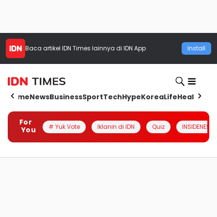
Baca artikel
IDN Times
lainnya di IDN App
Install
Home
News
Business
Sport
Tech
Hype
Korea
Life
Health
Aut
For
# Yuk Vote
Iklanin di IDN
Quiz
INSIDENESIA
You