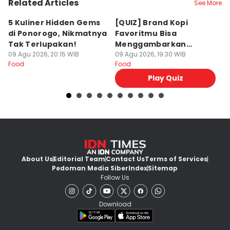
Related Articles
See More
5 Kuliner Hidden Gems
[QUIZ] Brand Kopi
4 
di Ponorogo, Nikmatnya
Favoritmu Bisa
T
Tak Terlupakan!
Menggambarkan
B
09 Agu 2026, 20:15 WIB
Kepribadianmu Lho!
09 Agu 2026, 19:30 WIB
G
09
Food
Food
Fo
Play Quiz
About Us
Editorial Team
Contact Us
Terms of Services
Pedoman Media Siber
Index
Sitemap
Follow Us
Download