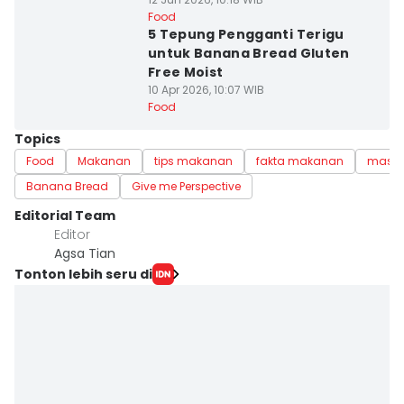
Food
5 Tepung Pengganti Terigu
untuk Banana Bread Gluten
Free Moist
10 Apr 2026, 10:07 WIB
Food
Topics
Food
Makanan
tips makanan
fakta makanan
masa
Banana Bread
Give me Perspective
Editorial Team
Editor
Agsa Tian
Tonton lebih seru di