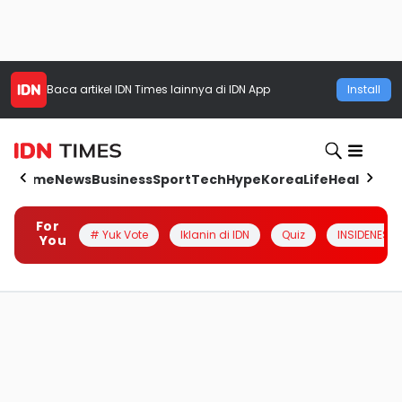
Baca artikel
IDN Times
lainnya di IDN App
Install
Home
News
Business
Sport
Tech
Hype
Korea
Life
Health
Aut
For
# Yuk Vote
Iklanin di IDN
Quiz
INSIDENESIA
You