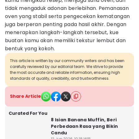
kamu mengikuti resep, menjaga suhu oven, dan
tidak mengaduk adonan berlebihan. Pemanasan
oven yang stabil serta pengecekan kematangan
juga berperan penting pada hasil akhir. Dengan
menerapkan langkah-langkah tersebut, kue
buatan kamu akan memiliki tekstur lembut dan
bentuk yang kokoh.
This article is written by our community writers and has been
carefully reviewed by our editorial team. We strive to provide
the most accurate and reliable information, ensuring high
standards of quality, credibility, and trustworthiness.
Share Article
Curated For You
8 Isian Banana Muffin, Beri
Perbedaan Rasa yang Bikin
Candu
12 Jun 2026, 10:18 WIB