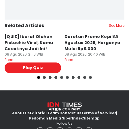
Related Articles
See More
[QUIZ] Ibarat Olahan
Deretan Promo Kopi 8.8
[Q
Pistachio Viral, Kamu
Agustus 2026, Harganya
C
Cocoknya Jadi Ini!
Mulai Rp8.000
C
08 Agu 2026, 21:10 WIB
08 Agu 2026, 20:46 WIB
08
Food
Food
Fo
Play Quiz
About Us
Editorial Team
Contact Us
Terms of Services
Pedoman Media Siber
Index
Sitemap
Follow Us