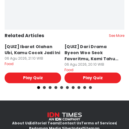
Related Articles
See More
[QUIZ] Ibarat Olahan
[QUIZ] Dari Drama
B
Ubi, Kamu Cocok Jadi Ini
Byeon Woo Seok
M
06 Agu 2026, 21:10 WIB
Favoritmu, Kami Tahu
P
Food
Makanan yang Cocok
06 Agu 2026, 20:10 WIB
B
06
Food
Fo
untukmu
Play Quiz
Play Quiz
About Us
Editorial Team
Contact Us
Terms of Services
Pedoman Media Siber
Index
Sitemap