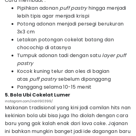
Cara membuat :
Pipihkan adonan
puff pastry
hingga menjadi
lebih tipis agar menjadi krispi
Potong adonan menjadi persegi berukuran
3x3 cm
Letakan potongan cokelat batang dan
chocochip di atasnya
Tumpuk adonan tadi dengan satu
layer puff
pastry
Kocok kuning telur dan oles di bagian
atas
puff pastry
sebelum dipanggang
Panggang selama 10-15 menit
5. Bola Ubi Cokelat Lumer
instagram.com/indri190399/
Makanan tradisional yang kini jadi camilan hits nan
kekinian bola ubi bisa juga lho diolah dengan cara
baru yang gak kalah enak dari lava cake. Jajanan
ini bahkan mungkin banget jadi ide dagangan baru