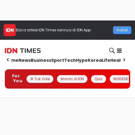
Baca artikel
IDN Times
lainnya di IDN App
Install
Home
News
Business
Sport
Tech
Hype
Korea
Life
Health
Aut
For
# Yuk Vote
Iklanin di IDN
Quiz
INSIDENESIA
You