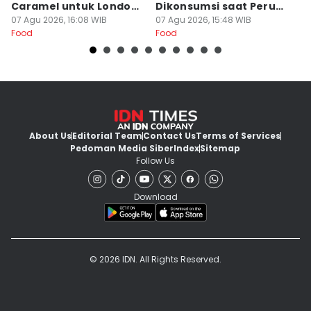
Caramel untuk London
Dikonsumsi saat Perut
W
Chocolate Cake
07 Agu 2026, 16:08 WIB
Kosong
07 Agu 2026, 15:48 WIB
07
Food
Food
Fo
About Us
Editorial Team
Contact Us
Terms of Services
Pedoman Media Siber
Index
Sitemap
Follow Us
Download
© 2026 IDN. All Rights Reserved.