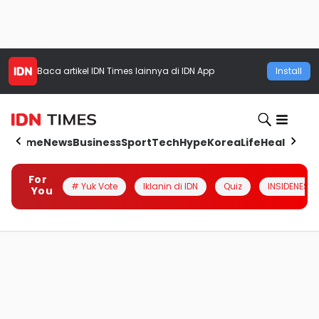
Baca artikel
IDN Times
lainnya di IDN App
Install
Home
News
Business
Sport
Tech
Hype
Korea
Life
Health
Aut
For
# Yuk Vote
Iklanin di IDN
Quiz
INSIDENESIA
You