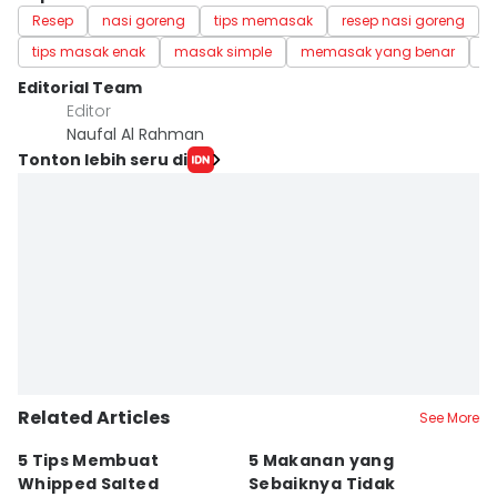
Resep
nasi goreng
tips memasak
resep nasi goreng
tips masak enak
masak simple
memasak yang benar
r
Editorial Team
Editor
Naufal Al Rahman
Tonton lebih seru di
Related Articles
See More
5 Tips Membuat
5 Makanan yang
5
Whipped Salted
Sebaiknya Tidak
K