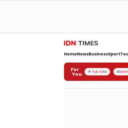
Home
News
Business
Sport
Te
For
# Yuk Vote
Iklanin
You