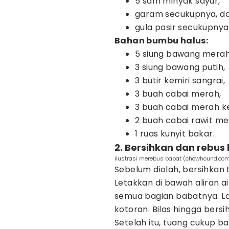
5 sdm minyak sayur,
garam secukupnya, d
gula pasir secukupnya
Bahan bumbu halus:
5 siung bawang merah
3 siung bawang putih,
3 butir kemiri sangrai,
3 buah cabai merah,
3 buah cabai merah ke
2 buah cabai rawit me
1 ruas kunyit bakar.
2. Bersihkan dan rebus
ilustrasi merebus babat (chowhound.co
Sebelum diolah, bersihkan 
Letakkan di bawah aliran ai
semua bagian babatnya. La
kotoran. Bilas hingga bersih
Setelah itu, tuang cukup b