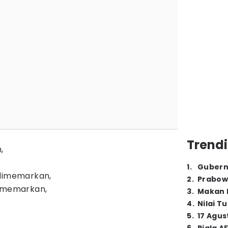
Trendi
,
1
.
Gubern
 dimemarkan,
2
.
Prabow
dimemarkan,
3
.
Makan B
4
.
Nilai T
5
.
17 Agus