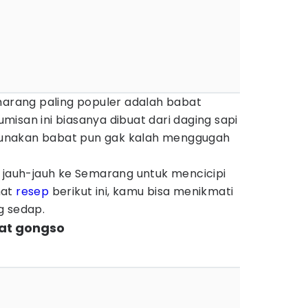
emarang paling populer adalah babat
isan ini biasanya dibuat dari daging sapi
unakan babat pun gak kalah menggugah
u jauh-jauh ke Semarang untuk mencicipi
hat
resep
berikut ini, kamu bisa menikmati
g sedap.
at gongso