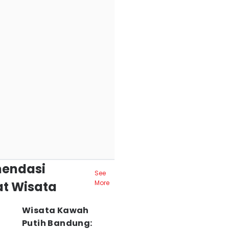
endasi
See
t Wisata
More
Wisata Kawah
Putih Bandung: