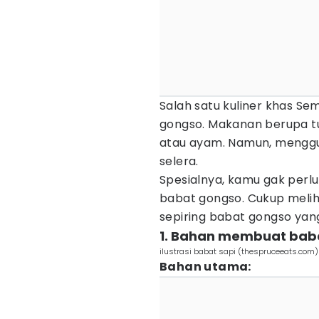
Salah satu kuliner khas S
gongso. Makanan berupa tum
atau ayam. Namun, mengg
selera.
Spesialnya, kamu gak perl
babat gongso. Cukup meli
sepiring babat gongso yan
1. Bahan membuat bab
ilustrasi babat sapi (thespruceeats.com)
Bahan utama: