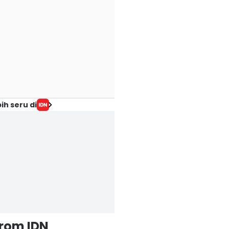
ih seru di
from IDN