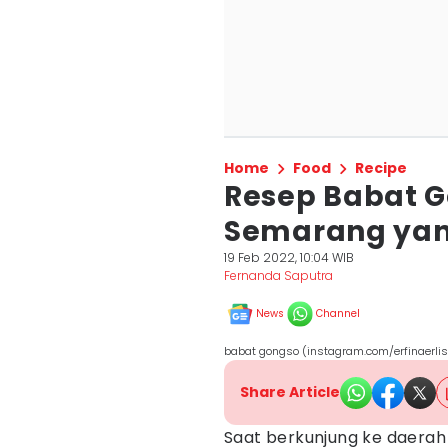
Home
Food
Recipe
Resep Babat G
Semarang yang
19 Feb 2022, 10:04 WIB
Fernanda Saputra
News
Channel
babat gongso (instagram.com/erfinaerlis
Share Article
Saat berkunjung ke daerah 