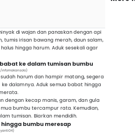
 minyak di wajan dan panaskan dengan api
ih, tumis irisan bawang merah, daun salam,
 halus hingga harum. Aduk sesekali agar
 babat ke dalam tumisan bumbu
m/infomakansolo)
s sudah harum dan hampir matang, segera
ke dalamnya. Aduk semua babat hingga
merata.
an dengan kecap manis, garam, dan gula
semua bumbu tercampur rata. Kemudian,
lam tumisan. Biarkan mendidih.
o hingga bumbu meresap
ayanti04)