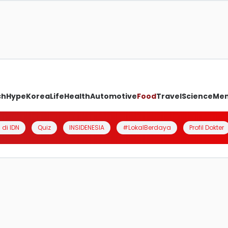
ch
Hype
Korea
Life
Health
Automotive
Food
Travel
Science
Me
 di IDN
Quiz
INSIDENESIA
#LokalBerdaya
Profil Dokter