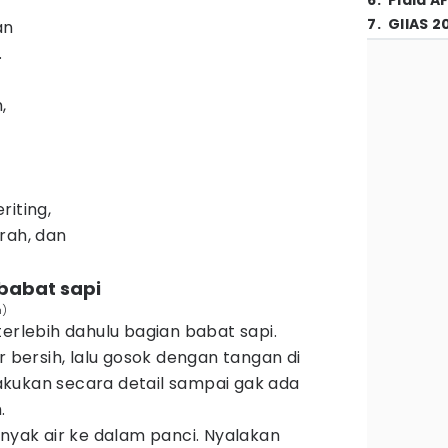
6
.
Piala A
7
.
GIIAS 2
an
.
,
riting,
rah, dan
 babat sapi
m)
terlebih dahulu bagian babat sapi.
r bersih, lalu gosok dengan tangan di
kukan secara detail sampai gak ada
.
anyak air ke dalam panci. Nyalakan