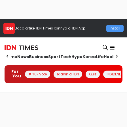
Baca artikel
IDN Times
lainnya di IDN App
Install
Home
News
Business
Sport
Tech
Hype
Korea
Life
Health
Aut
For
# Yuk Vote
Iklanin di IDN
Quiz
INSIDENESIA
You