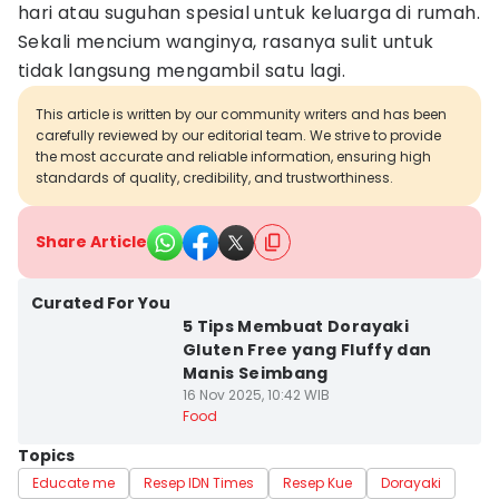
hari atau suguhan spesial untuk keluarga di rumah.
Sekali mencium wanginya, rasanya sulit untuk
tidak langsung mengambil satu lagi.
This article is written by our community writers and has been
carefully reviewed by our editorial team. We strive to provide
the most accurate and reliable information, ensuring high
standards of quality, credibility, and trustworthiness.
Share Article
Curated For You
5 Tips Membuat Dorayaki
Gluten Free yang Fluffy dan
Manis Seimbang
16 Nov 2025, 10:42 WIB
Food
Topics
Educate me
Resep IDN Times
Resep Kue
Dorayaki