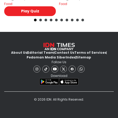
Food
Food
Fo
Play Quiz
About Us
Editorial Team
Contact Us
Terms of Services
Pedoman Media Siber
Index
Sitemap
Follow Us
Download
© 2026 IDN. All Rights Reserved.