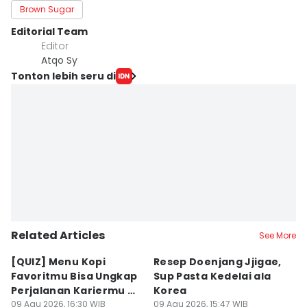
Brown Sugar
Editorial Team
Editor
Atqo Sy
Tonton lebih seru di
Related Articles
See More
⁠[QUIZ] Menu Kopi
Resep Doenjang Jjigae,
R
Favoritmu Bisa Ungkap
Sup Pasta Kedelai ala
Ri
Perjalanan Kariermu di
Korea
S
Masa Depan
09 Agu 2026, 16:30 WIB
09 Agu 2026, 15:47 WIB
09