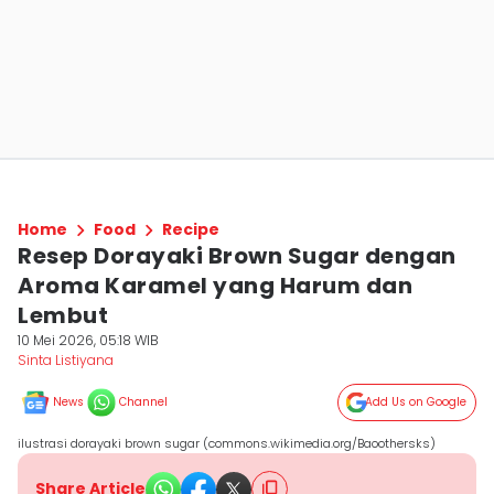
Home
Food
Recipe
Resep Dorayaki Brown Sugar dengan
Aroma Karamel yang Harum dan
Lembut
10 Mei 2026, 05:18 WIB
Sinta Listiyana
News
Channel
Add Us on Google
ilustrasi dorayaki brown sugar (commons.wikimedia.org/Baoothersks)
Share Article