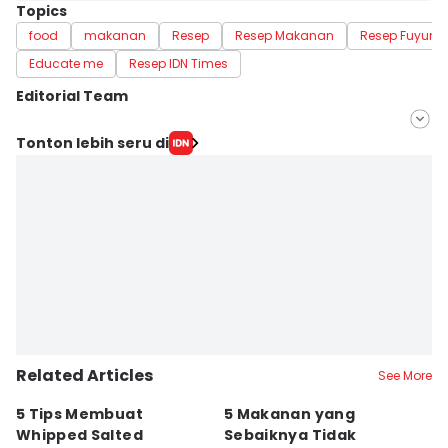
Topics
food
makanan
Resep
Resep Makanan
Resep Fuyung
Educate me
Resep IDN Times
Editorial Team
Editor
Tonton lebih seru di
Fasrinisyah Suryaningtyas
Editor
Dewi Suci Rahayu
Related Articles
See More
5 Tips Membuat
5 Makanan yang
5
Whipped Salted
Sebaiknya Tidak
K