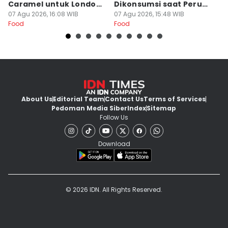
Caramel untuk London
Dikonsumsi saat Perut
W
Chocolate Cake
07 Agu 2026, 16:08 WIB
Kosong
07 Agu 2026, 15:48 WIB
07
Food
Food
Fo
About Us
Editorial Team
Contact Us
Terms of Services
Pedoman Media Siber
Index
Sitemap
Follow Us
Download
© 2026 IDN. All Rights Reserved.