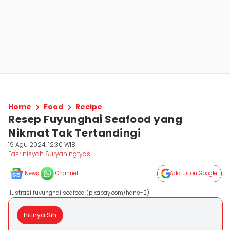
Home
Food
Recipe
Resep Fuyunghai Seafood yang
Nikmat Tak Tertandingi
19 Agu 2024, 12:30 WIB
Fasrinisyah Suryaningtyas
News
Channel
Add Us on Google
Ilustrasi fuyunghai seafood (pixabay.com/hans-2)
Intinya Sih