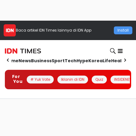
Baca artikel
IDN Times
lainnya di IDN App
Install
Home
News
Business
Sport
Tech
Hype
Korea
Life
Health
Aut
For
# Yuk Vote
Iklanin di IDN
Quiz
INSIDENESIA
You