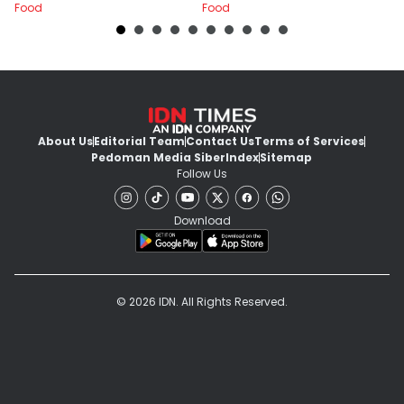
Food
Food
Fo
About Us
Editorial Team
Contact Us
Terms of Services
Pedoman Media Siber
Index
Sitemap
Follow Us
Download
© 2026 IDN. All Rights Reserved.