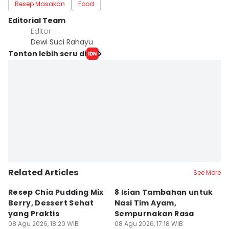
Resep Masakan
Food
Editorial Team
Editor
Dewi Suci Rahayu
Tonton lebih seru di
Related Articles
See More
Resep Chia Pudding Mix
8 Isian Tambahan untuk
8
Berry, Dessert Sehat
Nasi Tim Ayam,
L
yang Praktis
Sempurnakan Rasa
y
08 Agu 2026, 18:20 WIB
08 Agu 2026, 17:18 WIB
08