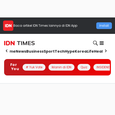
Baca artikel
IDN Times
lainnya di IDN App
Install
Home
News
Business
Sport
Tech
Hype
Korea
Life
Health
Aut
For
# Yuk Vote
Iklanin di IDN
Quiz
INSIDENESIA
You