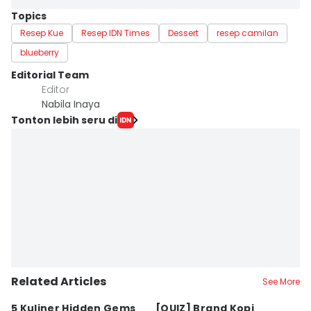
Topics
Resep Kue
Resep IDN Times
Dessert
resep camilan
blueberry
Editorial Team
Editor
Nabila Inaya
Tonton lebih seru di
Related Articles
See More
5 Kuliner Hidden Gems
[QUIZ] Brand Kopi
4 