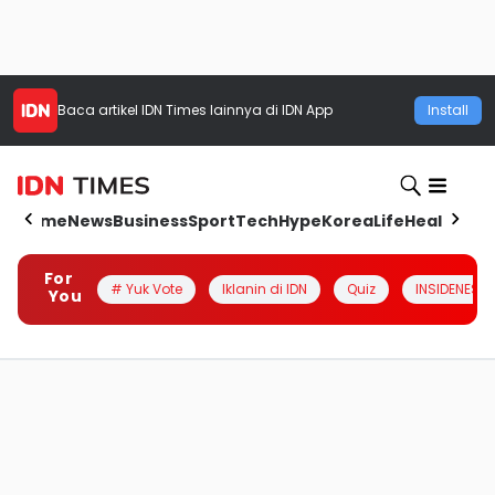
Baca artikel
IDN Times
lainnya di IDN App
Install
Home
News
Business
Sport
Tech
Hype
Korea
Life
Health
Aut
For
# Yuk Vote
Iklanin di IDN
Quiz
INSIDENESIA
You