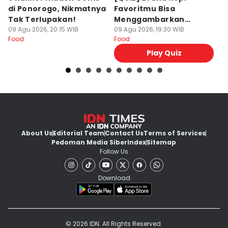
di Ponorogo, Nikmatnya
Favoritmu Bisa
T
Tak Terlupakan!
Menggambarkan
B
09 Agu 2026, 20:15 WIB
Kepribadianmu Lho!
09 Agu 2026, 19:30 WIB
G
09
Food
Food
Fo
Play Quiz
About Us
Editorial Team
Contact Us
Terms of Services
Pedoman Media Siber
Index
Sitemap
Follow Us
Download
© 2026 IDN. All Rights Reserved.