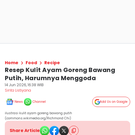
Home
Food
Recipe
Resep Kulit Ayam Goreng Bawang
Putih, Harumnya Menggoda
14 Jun 2026, 16:38 WIB
Sinta Listiyana
News
Channel
Add Us on Google
ilustrasi kulit ayam goreng bawang putih
(commons.wikimedia.org/Richmond Chi)
Share Article