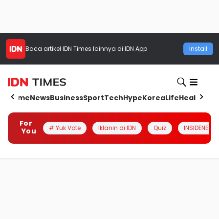
Baca artikel
IDN Times
lainnya di IDN App
Install
Home
News
Business
Sport
Tech
Hype
Korea
Life
Health
Aut
For
# Yuk Vote
Iklanin di IDN
Quiz
INSIDENESIA
You