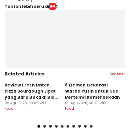
Tonton lebih seru di
Related Articles
See More
Review Fresh Batch,
8 Elemen Dekorasi
[
Pizza Sourdough Lipat
Warna Putih untuk Kue
P
yang Baru Buka di Blok
Bertema Kemerdekaan
y
M
09 Agu 2026, 09:09 WIB
09 Agu 2026, 08:28 WIB
09
Food
Food
Fo