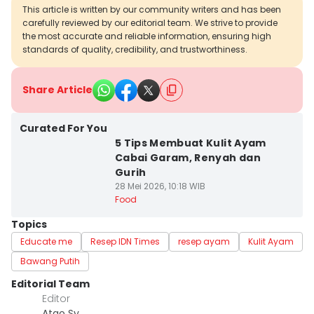
This article is written by our community writers and has been
carefully reviewed by our editorial team. We strive to provide
the most accurate and reliable information, ensuring high
standards of quality, credibility, and trustworthiness.
Share Article
Curated For You
5 Tips Membuat Kulit Ayam
Cabai Garam, Renyah dan
Gurih
28 Mei 2026, 10:18 WIB
Food
Topics
Educate me
Resep IDN Times
resep ayam
Kulit Ayam
Bawang Putih
Editorial Team
Editor
Atqo Sy