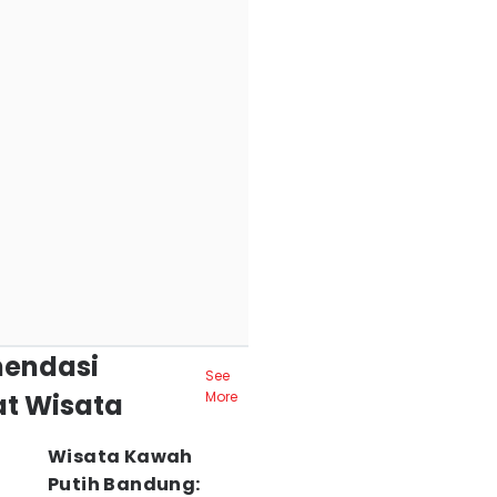
endasi
See
t Wisata
More
Wisata Kawah
Putih Bandung: