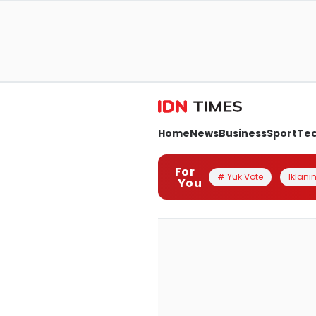
Home
News
Business
Sport
Te
For
# Yuk Vote
Iklanin
You