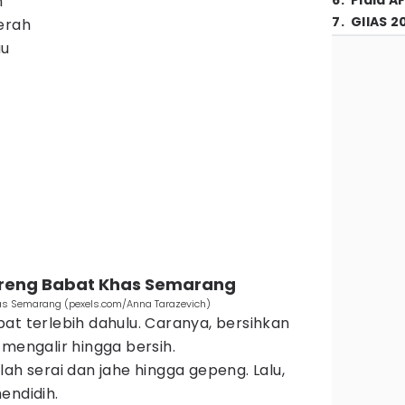
h
6
.
Piala A
7
.
GIIAS 2
erah
au
reng Babat Khas Semarang
as Semarang (pexels.com/Anna Tarazevich)
at terlebih dahulu. Caranya, bersihkan
 mengalir hingga bersih.
ah serai dan jahe hingga gepeng. Lalu,
endidih.