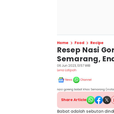
Home
Food
Recipe
Resep Nasi Go
Semarang, En
06 Jun 2023, 13:57 WIB
Lena Latipah
News
Channel
nasi goreng babat khas Semarang (inst
Share Article
Babat adalah sebutan dind