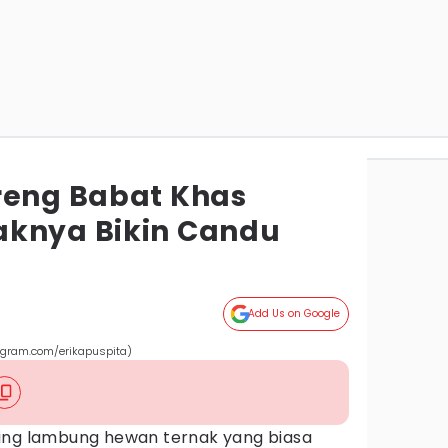
reng Babat Khas
aknya Bikin Candu
Add Us on Google
agram.com/erikapuspita)
ing lambung hewan ternak yang biasa