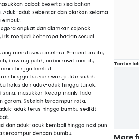
 masukkan babat beserta sisa bahan
a. Aduk-aduk sebentar dan biarkan selama
ga empuk.
, segera angkat dan diamkan sejenak
a, iris menjadi beberapa bagian sesuai
awang merah sesuai selera. Sementara itu,
h, bawang putih, cabai rawit merah,
Tonton leb
 kemiri hingga lembut.
rah hingga tercium wangi. Jika sudah
u halus dan aduk-aduk hingga tanak.
i sana, masukkan kecap manis, lada
an garam. Setelah tercampur rata,
duk-aduk terus hingga bumbu sedikit
bat.
si dan aduk-aduk kembali hingga nasi pun
a tercampur dengan bumbu.
More 