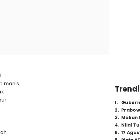
h
p manis
Trendi
uk
mur
1
.
Gubern
2
.
Prabow
3
.
Makan B
4
.
Nilai T
rah
5
.
17 Agus