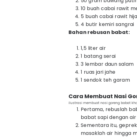
50 gram bawang puti
10 buah cabai rawit m
5 buah cabai rawit hij
4 butir kemiri sangrai
Bahan rebusan babat:
1,5 liter air
1 batang serai
3 lembar daun salam
1 ruas jari jahe
1 sendok teh garam
Cara Membuat Nasi Go
ilustrasi membuat nasi goreng babat kh
Pertama, rebuslah bab
babat sapi dengan air
Sementara itu, geprekl
masaklah air hingga m