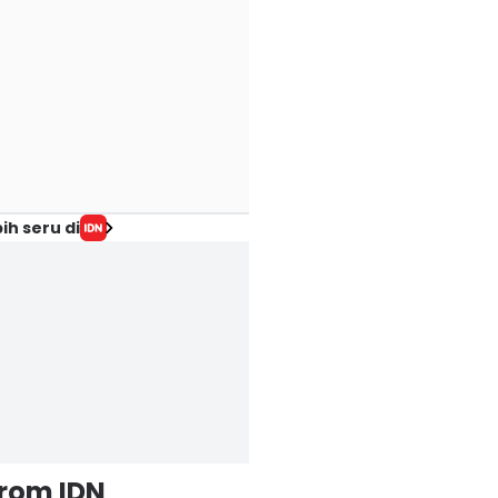
ih seru di
from IDN