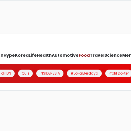
ch
Hype
Korea
Life
Health
Automotive
Food
Travel
Science
Me
 di IDN
Quiz
INSIDENESIA
#LokalBerdaya
Profil Dokter