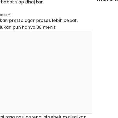
babat siap disajikan.
nmassam)
n presto agar proses lebih cepat.
rlukan pun hanya 30 menit.
ksi rasa nasi goreng ini sebelum disajikan.