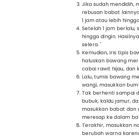
Jika sudah mendidih,
rebusan babat lainny
1 jam atau lebih hing
Setelah 1 jam berlalu
hingga dingin. Hasilny
selera. '
Kemudian, iris tipis b
haluskan bawang mera
cabai rawit hijau, dan
Lalu, tumis bawang me
wangi, masukkan bumb
Tak berhenti sampai d
bubuk, kaldu jamur, d
masukkan babat dan a
meresap ke dalam ba
Terakhir, masukkan na
berubah warna karen