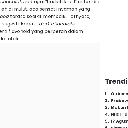
 chocolate
sebagai “hadiah kecil” untuk diri
eleh di mulut, ada sensasi nyaman yang
ood
terasa sedikit membaik. Ternyata,
 sugesti, karena
dark chocolate
ti flavonoid yang berperan dalam
ke otak.
Trendi
1
.
Gubern
2
.
Prabow
3
.
Makan B
4
.
Nilai T
5
.
17 Agus