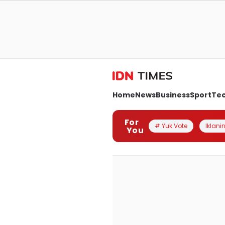
Home
News
Business
Sport
Te
For
# Yuk Vote
Iklanin
You