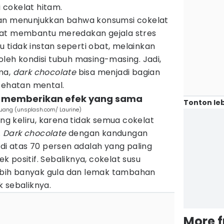
cokelat hitam.
ian menunjukkan bahwa konsumsi cokelat
pat membantu meredakan gejala stres
tu tidak instan seperti obat, melainkan
leh kondisi tubuh masing-masing. Jadi,
ma,
dark chocolate
bisa menjadi bagian
sehatan mental.
t memberikan efek yang sama
Tonton leb
 ruang (unsplash.com/ Laurine)
ing keliru, karena tidak semua cokelat
.
Dark chocolate
dengan kandungan
 di atas 70 persen adalah yang paling
 positif. Sebaliknya, cokelat susu
bih banyak gula dan lemak tambahan
 sebaliknya.
More 