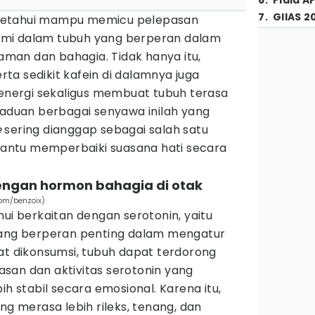
6
.
Piala A
7
.
GIIAS 2
ketahui mampu memicu pelepasan
alami dalam tubuh yang berperan dalam
an dan bahagia. Tidak hanya itu,
a sedikit kafein di dalamnya juga
ergi sekaligus membuat tubuh terasa
paduan berbagai senyawa inilah yang
e
sering dianggap sebagai salah satu
ntu memperbaiki suasana hati secara
ngan hormon bahagia di otak
com/benzoix)
hui berkaitan dengan serotonin, yaitu
yang berperan penting dalam mengatur
at dikonsumsi, tubuh dapat terdorong
san dan aktivitas serotonin yang
ih stabil secara emosional. Karena itu,
ng merasa lebih rileks, tenang, dan