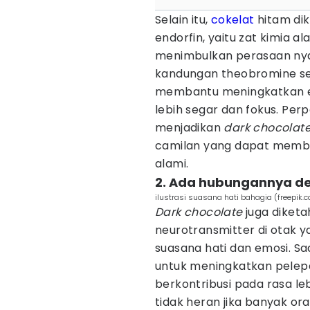
Selain itu,
cokelat
hitam di
endorfin, yaitu zat kimia 
menimbulkan perasaan nyam
kandungan theobromine sert
membantu meningkatkan en
lebih segar dan fokus. Per
menjadikan
dark chocolat
camilan yang dapat memba
alami.
2. Ada hubungannya de
ilustrasi suasana hati bahagia (freepik.
Dark chocolate
juga diketa
neurotransmitter di otak 
suasana hati dan emosi. Sa
untuk meningkatkan pelepa
berkontribusi pada rasa leb
tidak heran jika banyak ora