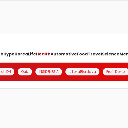
ch
Hype
Korea
Life
Health
Automotive
Food
Travel
Science
Me
 di IDN
Quiz
INSIDENESIA
#LokalBerdaya
Profil Dokter