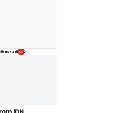
ih seru di
from IDN