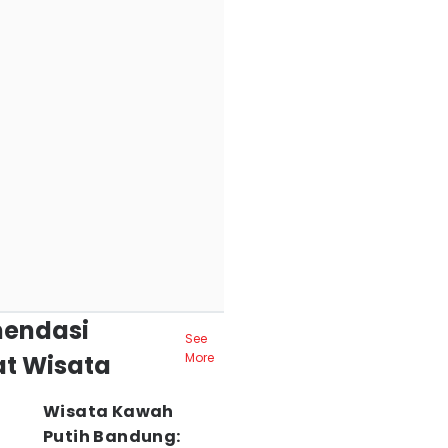
endasi
See
t Wisata
More
Wisata Kawah
Putih Bandung: