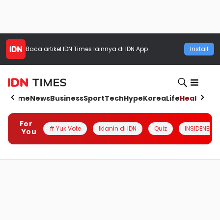
Baca artikel
IDN Times
lainnya di IDN App
Install
Home
News
Business
Sport
Tech
Hype
Korea
Life
Health
Aut
For
# Yuk Vote
Iklanin di IDN
Quiz
INSIDENESIA
You