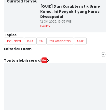
Curated For You
[QUIZ] Dari Karakteristik Urine
Kamu, Ini Penyakit yang Harus
Diwaspadai
12 Okt 2025, 16:05 WIB
Health
Topics
Influenza
kuis
flu
tes kesehatan
Quiz
Editorial Team
Editor
Tonton lebih seru di
Nuruliar F
Editor
Delvia Y Oktaviani