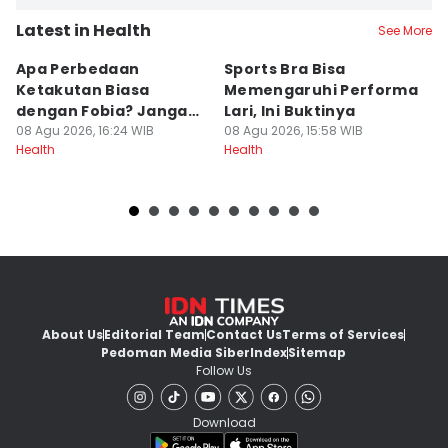
Latest in Health
See More
Apa Perbedaan
Sports Bra Bisa
[Q
Ketakutan Biasa
Memengaruhi Performa
Fi
dengan Fobia? Jangan
Lari, Ini Buktinya
P
Salah Kaprah
08 Agu 2026, 16:24 WIB
08 Agu 2026, 15:58 WIB
K
08
Health
Health
He
About Us
Editorial Team
Contact Us
Terms of Services
Pedoman Media Siber
Index
Sitemap
Follow Us
Download