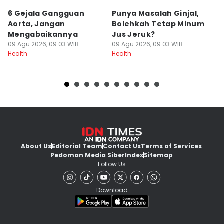
6 Gejala Gangguan
Punya Masalah Ginjal,
Tu
Aorta, Jangan
Bolehkah Tetap Minum
D
Mengabaikannya
Jus Jeruk?
09
He
09 Agu 2026, 09:03 WIB
09 Agu 2026, 09:03 WIB
Health
Health
About Us
Editorial Team
Contact Us
Terms of Services
Pedoman Media Siber
Index
Sitemap
Follow Us
Download