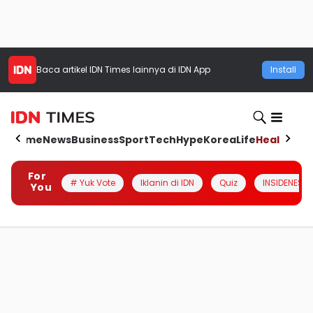
Baca artikel
IDN Times
lainnya di IDN App
Install
Home
News
Business
Sport
Tech
Hype
Korea
Life
Health
Aut
For
# Yuk Vote
Iklanin di IDN
Quiz
INSIDENESIA
You